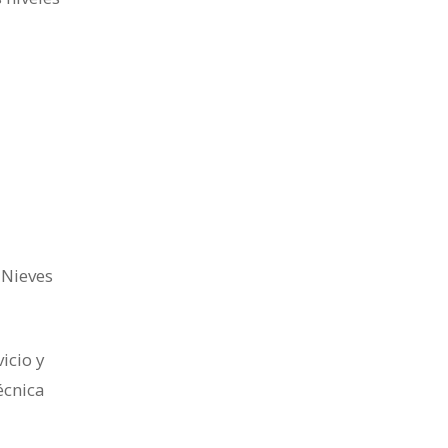
 Nieves
icio y
écnica