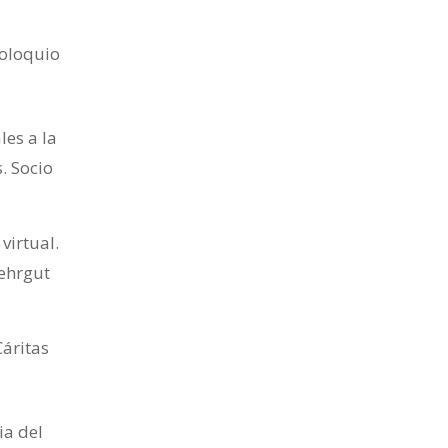
coloquio
les a la
. Socio
virtual.
Mehrgut
Cáritas
ia del