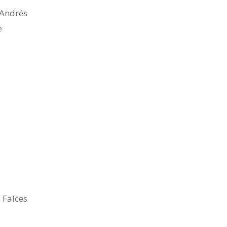
 Andrés
e
 Falces