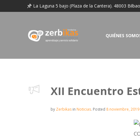
La Laguna 5 bajo (Plaza de la Cantera). 48003 Bilba
QUIÉNES SOMO
XII Encuentro Es
by
Zerbikas
in
Noticias
.
Posted
8 noviembre, 2019