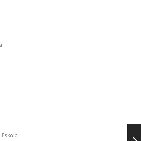
a
e Eskola