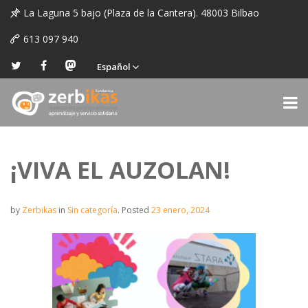
La Laguna 5 bajo (Plaza de la Cantera). 48003 Bilbao
613 097 940
Español
¡VIVA EL AUZOLAN!
by
Zerbikas
in
Sin categoría
.
Posted
23 enero, 2024