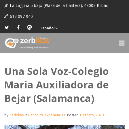
La Laguna 5 bajo (Plaza de la Cantera). 48003 Bilbao
613 097 940
Español
Una Sola Voz-Colegio
Maria Auxiliadora de
Bejar (Salamanca)
by
Zerbikas
in
Banco de experiencias
.
Posted
1 agosto, 2020