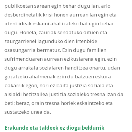
publikoetan sarean egin behar dugu lan, arlo
desberdinetatik krisi honen aurrean lan egin eta
irtenbideak eskaini ahal izateko bat egin behar
dugu. Honela, zauriak sendatuko dituen eta
zaurgarrienei lagunduko dien irtenbide
osasungarria bermatuz. Ezin dugu familien
sufrimenduaren aurrean ezikusiarena egin, ezin
dugu arrakala sozialaren handitzea onartu, udan
gozatzeko ahalmenak ezin du batzuen eskura
bakarrik egon, hori ez baita justizia soziala eta
aisialdi hezitzailea justizia sozialeko tresna izan da
beti; beraz, orain tresna horiek eskaintzeko eta
sustatzeko unea da.
Erakunde eta taldeek ez diogu beldurrik