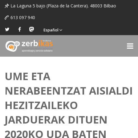
La Laguna 5 bajo (Plaza de la Cantera). 48003 Bilbao
613 097 940
Español
UME ETA
NERABEENTZAT AISIALDI
HEZITZAILEKO
JARDUERAK DITUEN
2020KO UDA BATEN