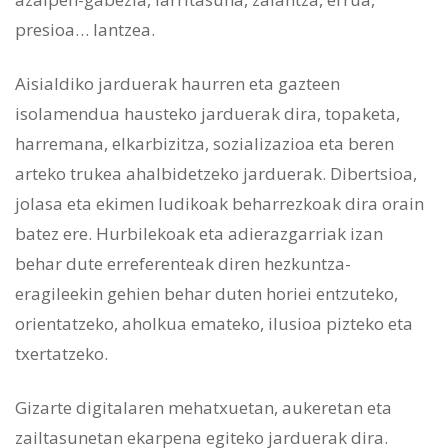
presioa… lantzea.
Aisialdiko jarduerak haurren eta gazteen
isolamendua hausteko jarduerak dira, topaketa,
harremana, elkarbizitza, sozializazioa eta beren
arteko trukea ahalbidetzeko jarduerak. Dibertsioa,
jolasa eta ekimen ludikoak beharrezkoak dira orain
batez ere. Hurbilekoak eta adierazgarriak izan
behar dute erreferenteak diren hezkuntza-
eragileekin gehien behar duten horiei entzuteko,
orientatzeko, aholkua emateko, ilusioa pizteko eta
txertatzeko.
Gizarte digitalaren mehatxuetan, aukeretan eta
zailtasunetan ekarpena egiteko jarduerak dira.