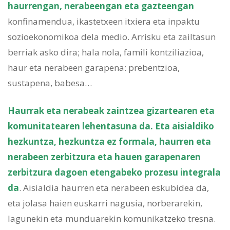
haurrengan, nerabeengan eta gazteengan
konfinamendua, ikastetxeen itxiera eta inpaktu
sozioekonomikoa dela medio. Arrisku eta zailtasun
berriak asko dira; hala nola, famili kontziliazioa,
haur eta nerabeen garapena: prebentzioa,
sustapena, babesa…
Haurrak eta nerabeak zaintzea gizartearen eta
komunitatearen lehentasuna da. Eta aisialdiko
hezkuntza, hezkuntza ez formala, haurren eta
nerabeen zerbitzura eta hauen garapenaren
zerbitzura dagoen etengabeko prozesu integrala
da
. Aisialdia haurren eta nerabeen eskubidea da,
eta jolasa haien euskarri nagusia, norberarekin,
lagunekin eta munduarekin komunikatzeko tresna.