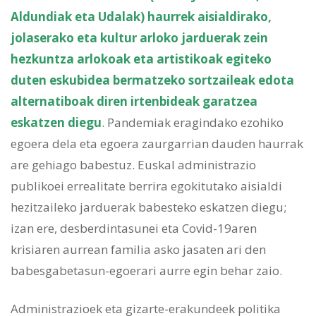
Aldundiak eta Udalak) haurrek aisialdirako,
jolaserako eta kultur arloko jarduerak zein
hezkuntza arlokoak eta artistikoak egiteko
duten eskubidea bermatzeko sortzaileak edota
alternatiboak diren irtenbideak garatzea
eskatzen diegu
. Pandemiak eragindako ezohiko
egoera dela eta egoera zaurgarrian dauden haurrak
are gehiago babestuz. Euskal administrazio
publikoei errealitate berrira egokitutako aisialdi
hezitzaileko jarduerak babesteko eskatzen diegu;
izan ere, desberdintasunei eta Covid-19aren
krisiaren aurrean familia asko jasaten ari den
babesgabetasun-egoerari aurre egin behar zaio.
Administrazioek eta gizarte-erakundeek politika