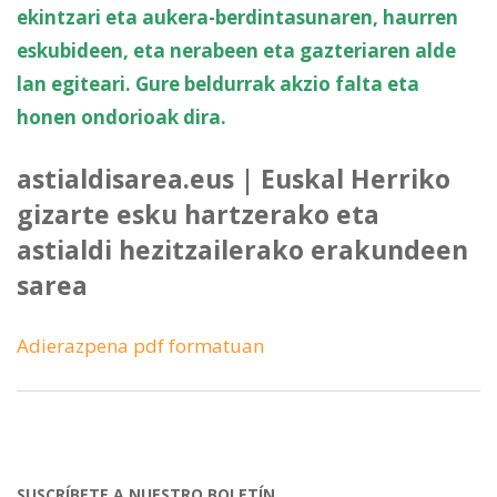
ekintzari eta aukera-berdintasunaren, haurren
eskubideen, eta nerabeen eta gazteriaren alde
lan egiteari. Gure beldurrak akzio falta eta
honen ondorioak dira.
astialdisarea.eus | Euskal Herriko
gizarte esku hartzerako eta
astialdi hezitzailerako erakundeen
sarea
Adierazpena pdf formatuan
SUSCRÍBETE A NUESTRO BOLETÍN