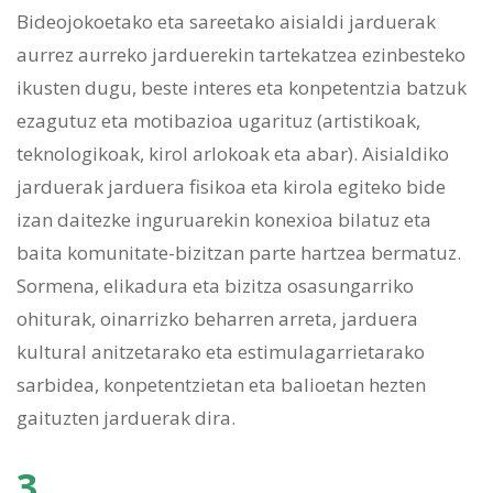
Bideojokoetako eta sareetako aisialdi jarduerak
aurrez aurreko jarduerekin tartekatzea ezinbesteko
ikusten dugu, beste interes eta konpetentzia batzuk
ezagutuz eta motibazioa ugarituz (artistikoak,
teknologikoak, kirol arlokoak eta abar). Aisialdiko
jarduerak jarduera fisikoa eta kirola egiteko bide
izan daitezke inguruarekin konexioa bilatuz eta
baita komunitate-bizitzan parte hartzea bermatuz.
Sormena, elikadura eta bizitza osasungarriko
ohiturak, oinarrizko beharren arreta, jarduera
kultural anitzetarako eta estimulagarrietarako
sarbidea, konpetentzietan eta balioetan hezten
gaituzten jarduerak dira.
3.