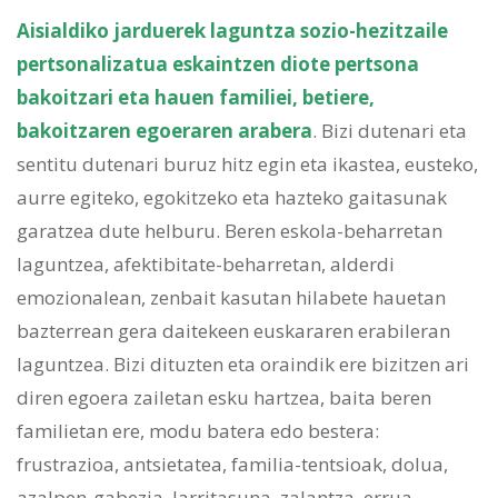
Aisialdiko jarduerek laguntza sozio-hezitzaile
pertsonalizatua eskaintzen diote pertsona
bakoitzari eta hauen familiei, betiere,
bakoitzaren egoeraren arabera
. Bizi dutenari eta
sentitu dutenari buruz hitz egin eta ikastea, eusteko,
aurre egiteko, egokitzeko eta hazteko gaitasunak
garatzea dute helburu. Beren eskola-beharretan
laguntzea, afektibitate-beharretan, alderdi
emozionalean, zenbait kasutan hilabete hauetan
bazterrean gera daitekeen euskararen erabileran
laguntzea. Bizi dituzten eta oraindik ere bizitzen ari
diren egoera zailetan esku hartzea, baita beren
familietan ere, modu batera edo bestera:
frustrazioa, antsietatea, familia-tentsioak, dolua,
azalpen-gabezia, larritasuna, zalantza, errua,