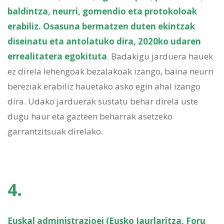
baldintza, neurri, gomendio eta protokoloak
erabiliz. Osasuna bermatzen duten ekintzak
diseinatu eta antolatuko dira, 2020ko udaren
errealitatera egokituta
. Badakigu jarduera hauek
ez direla lehengoak bezalakoak izango, baina neurri
bereziak erabiliz hauetako asko egin ahal izango
dira. Udako jarduerak sustatu behar direla uste
dugu haur eta gazteen beharrak asetzeko
garrantzitsuak direlako.
4.
Euskal administrazioei (Eusko Jaurlaritza, Foru