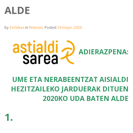
ALDE
by
Zerbikas
in
Noticias
.
Posted
29 mayo, 2020
ADIERAZPENA:
UME ETA NERABEENTZAT AISIALDI
HEZITZAILEKO JARDUERAK DITUEN
2020KO UDA BATEN ALDE
1.