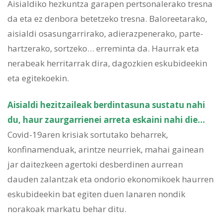
Aisialdiko hezkuntza garapen pertsonalerako tresna
da eta ez denbora betetzeko tresna. Baloreetarako,
aisialdi osasungarrirako, adierazpenerako, parte-
hartzerako, sortzeko… erreminta da. Haurrak eta
nerabeak herritarrak dira, dagozkien eskubideekin
eta egitekoekin.
Aisialdi hezitzaileak berdintasuna sustatu nahi
du, haur zaurgarrienei arreta eskaini nahi die…
Covid-19aren krisiak sortutako beharrek,
konfinamenduak, arintze neurriek, mahai gainean
jar daitezkeen agertoki desberdinen aurrean
dauden zalantzak eta ondorio ekonomikoek haurren
eskubideekin bat egiten duen lanaren nondik
norakoak markatu behar ditu.