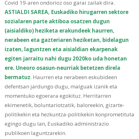
Covid 19-aren ondorioz oso garai zailak dira.
ASTIALDI SAREA, Euskadiko hirugarren sektore
sozialaren parte aktiboa osatzen dugun
(aisialdiko) heziketa erakundeek haurren,
nerabeen eta gazteriaren heziketan, bidelagun
izaten, laguntzen eta aisialdian ekarpenak
egiten jarraitu nahi dugu 2020ko uda honetan
ere. Uneoro osasun-neurriak betetzen direla
bermatuz
. Haurren eta nerabeen eskubideen
defentsan jardungo dugu, malguak izanik eta
momentuko egoerara egokituz. Herritarren
ekimenetik, boluntariotzatik, baloreekin, gizarte-
politikekin eta hezkuntza-politikekin konprometituta
egingo dugu lan, Euskadiko administrazio
publikoen laguntzarekin.