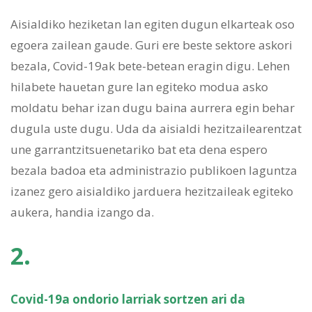
Aisialdiko heziketan lan egiten dugun elkarteak oso
egoera zailean gaude. Guri ere beste sektore askori
bezala, Covid-19ak bete-betean eragin digu. Lehen
hilabete hauetan gure lan egiteko modua asko
moldatu behar izan dugu baina aurrera egin behar
dugula uste dugu. Uda da aisialdi hezitzailearentzat
une garrantzitsuenetariko bat eta dena espero
bezala badoa eta administrazio publikoen laguntza
izanez gero aisialdiko jarduera hezitzaileak egiteko
aukera, handia izango da.
2.
Covid-19a ondorio larriak sortzen ari da