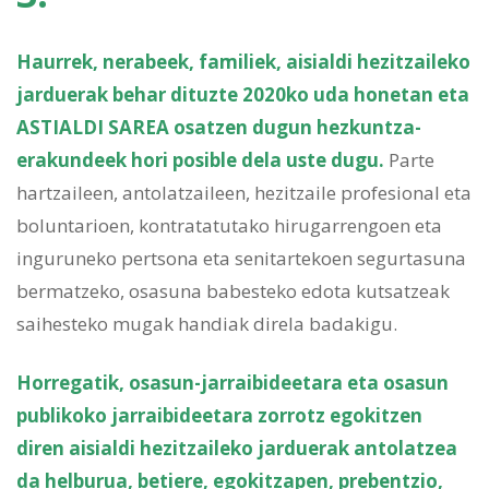
Haurrek, nerabeek, familiek, aisialdi hezitzaileko
jarduerak behar dituzte 2020ko uda honetan eta
ASTIALDI SAREA osatzen dugun hezkuntza-
erakundeek hori posible dela uste dugu.
Parte
hartzaileen, antolatzaileen, hezitzaile profesional eta
boluntarioen, kontratatutako hirugarrengoen eta
inguruneko pertsona eta senitartekoen segurtasuna
bermatzeko, osasuna babesteko edota kutsatzeak
saihesteko mugak handiak direla badakigu.
Horregatik, osasun-jarraibideetara eta osasun
publikoko jarraibideetara zorrotz egokitzen
diren aisialdi hezitzaileko jarduerak antolatzea
da helburua, betiere, egokitzapen, prebentzio,