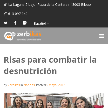
La Laguna 5 bajo (Plaza de la Cantera). 48003 Bilbao
613 097 940
Español
Risas para combatir la
desnutrición
by
Zerbikas
in
Noticias
.
Posted
5 mayo, 2017