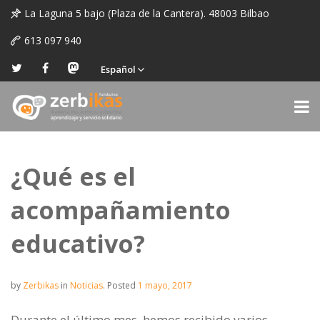
La Laguna 5 bajo (Plaza de la Cantera). 48003 Bilbao
613 097 940
Español
¿Qué es el
acompañamiento
educativo?
by
Zerbikas
in
Noticias
.
Posted
1 mayo, 2017
Durante el último mes, hemos recibido varios