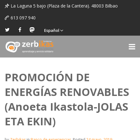
La Laguna 5 bajo (Plaza de la Cantera). 48003 Bilbao
613 097 940
Español
PROMOCIÓN DE
ENERGÍAS RENOVABLES
(Anoeta Ikastola-JOLAS
ETA EKIN)
by
Zerbikas
in
Banco de experiencias
.
Posted
24 mayo, 2019