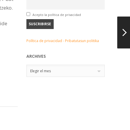
tzeko.
Acepto la política de privacidad
bide
Política de privacidad - Pribatutasun politika
ARCHIVES
Archives
Elegir el mes