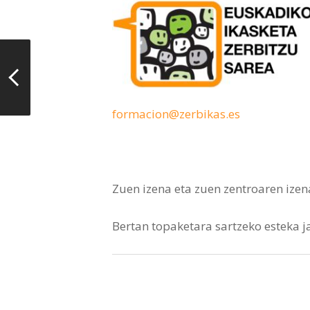
formacion@zerbikas.es
Zuen izena eta zuen zentroaren izen
Bertan topaketara sartzeko esteka 