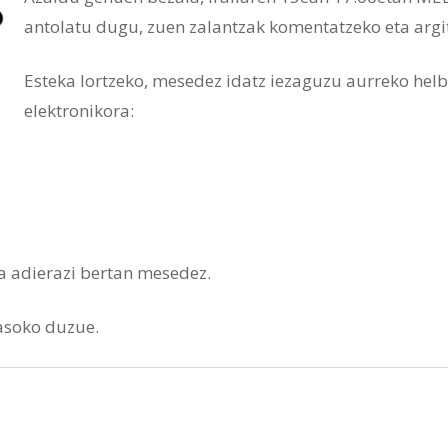
antolatu dugu, zuen zalantzak komentatzeko eta argi
Esteka lortzeko, mesedez idatz iezaguzu aurreko hel
elektronikora:
a adierazi bertan mesedez.
jasoko duzue.