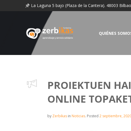
La Laguna 5 bajo (Plaza de la Cantera). 48003 Bilba
QUIÉNES SOMO
PROIEKTUEN HA
ONLINE TOPAKE
by
Zerbikas
in
Noticias
.
Posted
2 septiembre, 202