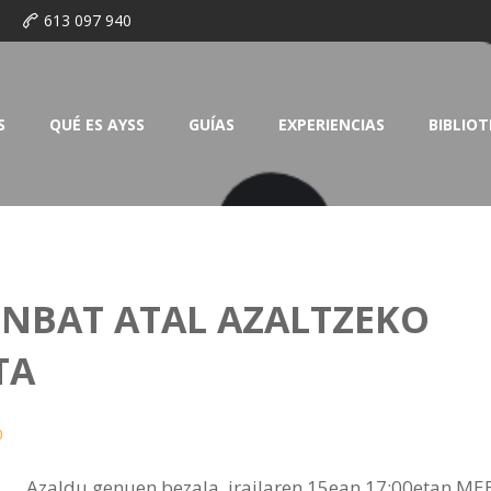
o
613 097 940
S
QUÉ ES AYSS
GUÍAS
EXPERIENCIAS
BIBLIO
INBAT ATAL AZALTZEKO
TA
0
Azaldu genuen bezala, irailaren 15ean 17:00etan ME