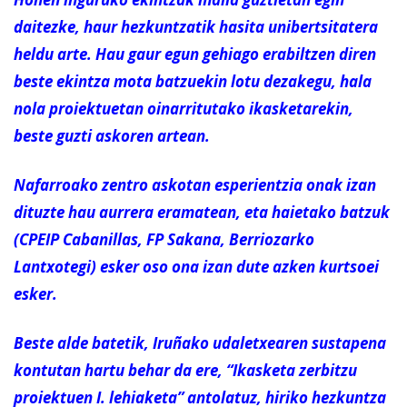
daitezke, haur hezkuntzatik hasita unibertsitatera
heldu arte. Hau gaur egun gehiago erabiltzen diren
beste ekintza mota batzuekin lotu dezakegu, hala
nola proiektuetan oinarritutako ikasketarekin,
beste guzti askoren artean.
Nafarroako zentro askotan esperientzia onak izan
dituzte hau aurrera eramatean, eta haietako batzuk
(CPEIP Cabanillas, FP Sakana, Berriozarko
Lantxotegi) esker oso ona izan dute azken kurtsoei
esker.
Beste alde batetik, Iruñako udaletxearen sustapena
kontutan hartu behar da ere, “Ikasketa zerbitzu
proiektuen I. lehiaketa” antolatuz, hiriko hezkuntza