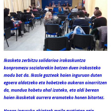
I
kasketa zerbitzu solidarioa irakaskuntza
konpromezu sozialarekin batzen duen irakasteko
modu bat da. Ikasle gazteak haien inguruan duten
egoera aldatzeko eta hobetzeko aukeran oinarritzen
da, mundua hobetu ahal izateko, eta aldi berean
haien ikasketak aurrera eramateko honen bitartez.
Honen inguruko ekintzak maila guztietan egin