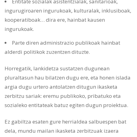
Entitate sozialak asistentzialak, sanitarioak,
ingurugiroaren ingurukoak, kulturalak, inklusiboak,
kooperatiboak… dira ere, hainbat kausen
ingurukoak.
Parte diren administrazio publikoak hainbat
alderdi politikok zuzentzen dituzte.
Horregatik, lankidetza sustatzen dugunean
pluraltasun hau bilatzen dugu ere, eta honen islada
argia dugu urtero antolatzen ditugun ikasketa
zerbitzu sariak: eremu publikoko, pribatuko eta
sozialeko entitateak batuz egiten dugun proiektua.
Ez gabiltza esaten gure herrialdea salbuespen bat
dela, mundu mailan ikasketa zerbitzuak izaera