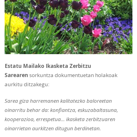
Estatu Mailako Ikasketa Zerbitzu
Sarearen
sorkuntza dokumentuetan holakoak
aurkitu ditzakegu:
Sarea giza harremanen kalitatezko baloreetan
oinarritu behar da: konfiantza, eskuzabaltasuna,
kooperazioa, errespetua… ikasketa zerbitzuaren
oinarrietan aurkitzen ditugun berdinetan.