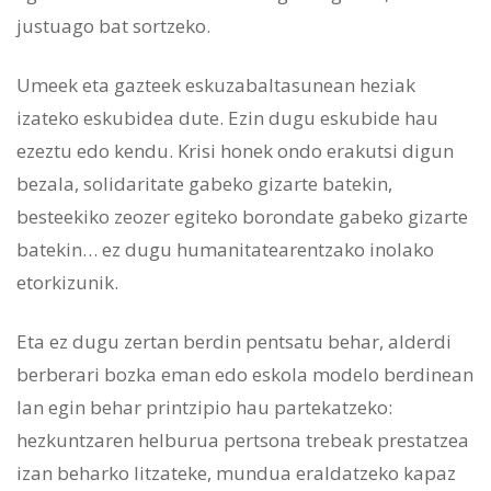
justuago bat sortzeko.
Umeek eta gazteek eskuzabaltasunean heziak
izateko eskubidea dute. Ezin dugu eskubide hau
ezeztu edo kendu. Krisi honek ondo erakutsi digun
bezala, solidaritate gabeko gizarte batekin,
besteekiko zeozer egiteko borondate gabeko gizarte
batekin… ez dugu humanitatearentzako inolako
etorkizunik.
Eta ez dugu zertan berdin pentsatu behar, alderdi
berberari bozka eman edo eskola modelo berdinean
lan egin behar printzipio hau partekatzeko:
hezkuntzaren helburua pertsona trebeak prestatzea
izan beharko litzateke, mundua eraldatzeko kapaz