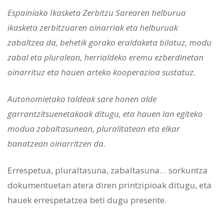
Espainiako Ikasketa Zerbitzu Sarearen helburua
ikasketa zerbitzuaren oinarriak eta helburuak
zabaltzea da, behetik gorako eraldaketa bilatuz, modu
zabal eta pluralean, herrialdeko eremu ezberdinetan
oinarrituz eta hauen arteko kooperazioa sustatuz.
Autonomietako taldeak sare honen alde
garrantzitsuenetakoak ditugu, eta hauen lan egiteko
modua zabaltasunean, pluralitatean eta elkar
banatzean oinarritzen da.
Errespetua, pluraltasuna, zabaltasuna… sorkuntza
dokumentuetan atera diren printzipioak ditugu, eta
hauek errespetatzea beti dugu presente.