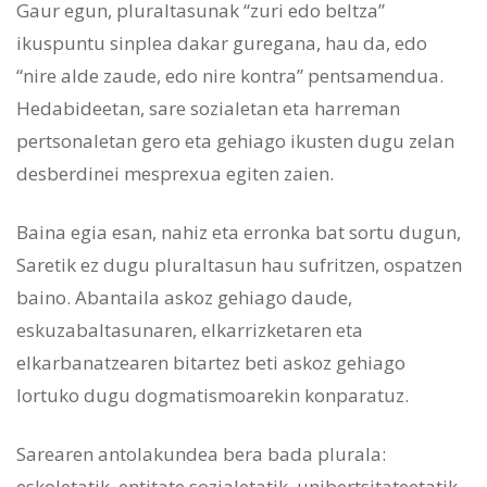
Gaur egun, pluraltasunak “zuri edo beltza”
ikuspuntu sinplea dakar guregana, hau da, edo
“nire alde zaude, edo nire kontra” pentsamendua.
Hedabideetan, sare sozialetan eta harreman
pertsonaletan gero eta gehiago ikusten dugu zelan
desberdinei mesprexua egiten zaien.
Baina egia esan, nahiz eta erronka bat sortu dugun,
Saretik ez dugu pluraltasun hau sufritzen, ospatzen
baino. Abantaila askoz gehiago daude,
eskuzabaltasunaren, elkarrizketaren eta
elkarbanatzearen bitartez beti askoz gehiago
lortuko dugu dogmatismoarekin konparatuz.
Sarearen antolakundea bera bada plurala:
eskoletatik, entitate sozialetatik, unibertsitateetatik,