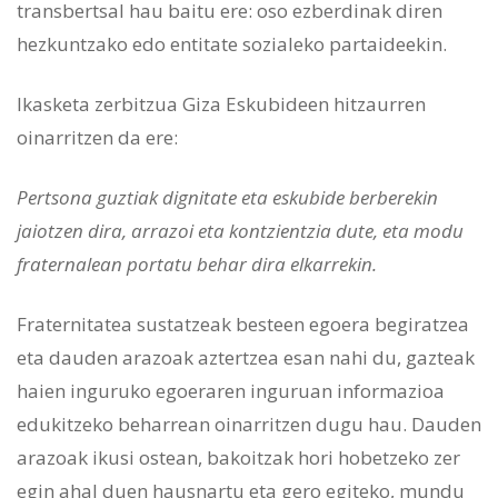
transbertsal hau baitu ere: oso ezberdinak diren
hezkuntzako edo entitate sozialeko partaideekin.
Ikasketa zerbitzua Giza Eskubideen hitzaurren
oinarritzen da ere:
Pertsona guztiak dignitate eta eskubide berberekin
jaiotzen dira, arrazoi eta kontzientzia dute, eta modu
fraternalean portatu behar dira elkarrekin.
Fraternitatea sustatzeak besteen egoera begiratzea
eta dauden arazoak aztertzea esan nahi du, gazteak
haien inguruko egoeraren inguruan informazioa
edukitzeko beharrean oinarritzen dugu hau. Dauden
arazoak ikusi ostean, bakoitzak hori hobetzeko zer
egin ahal duen hausnartu eta gero egiteko, mundu