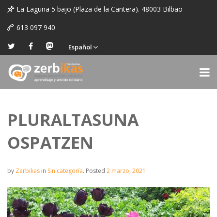
La Laguna 5 bajo (Plaza de la Cantera). 48003 Bilbao
613 097 940
Español
PLURALTASUNA
OSPATZEN
by
Zerbikas
in
Sin categoría
.
Posted
2 marzo, 2021