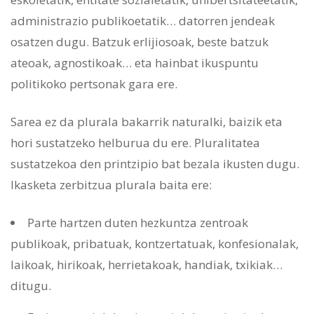
administrazio publikoetatik… datorren jendeak
osatzen dugu. Batzuk erlijiosoak, beste batzuk
ateoak, agnostikoak… eta hainbat ikuspuntu
politikoko pertsonak gara ere.
Sarea ez da plurala bakarrik naturalki, baizik eta
hori sustatzeko helburua du ere. Pluralitatea
sustatzekoa den printzipio bat bezala ikusten dugu.
Ikasketa zerbitzua plurala baita ere:
Parte hartzen duten hezkuntza zentroak
publikoak, pribatuak, kontzertatuak, konfesionalak,
laikoak, hirikoak, herrietakoak, handiak, txikiak…
ditugu.