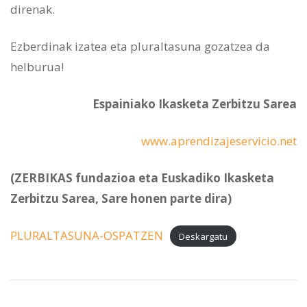
direnak.
Ezberdinak izatea eta pluraltasuna gozatzea da
helburua!
Espainiako Ikasketa Zerbitzu Sarea
www.aprendizajeservicio.net
(ZERBIKAS fundazioa eta Euskadiko Ikasketa
Zerbitzu Sarea, Sare honen parte dira)
PLURALTASUNA-OSPATZEN
Deskargatu