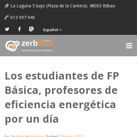
La Laguna 5 bajo (Plaza de la Cantera). 48003 Bilbao
613 097 940
Español
Los estudiantes de FP
Básica, profesores de
eficiencia energética
por un día
by
Zerbikas
in
Noticias
.
Posted
19 junio, 2017