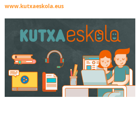
www.kutxaeskola.eus