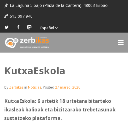
La Laguna 5 bajo (Plaza de la Cantera). 48003 Bilbao
613 097 940
Español
KutxaEskola
by
Zerbikas
in
Noticias
.
Posted
27 marzo, 2020
KutxaEskola: 6 urtetik 18 urtetara bitarteko
ikasleak balioak eta bizitzarako trebetasunak
sustatzeko plataforma.