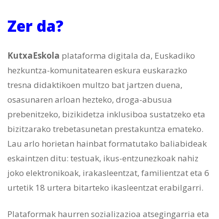
Zer da?
Ku
txaEskola
plataforma digitala da, Euskadiko
hezkuntza-komunitatearen eskura euskarazko
tresna didaktikoen multzo bat jartzen duena,
osasunaren arloan hezteko, droga-abusua
prebenitzeko, bizikidetza inklusiboa sustatzeko eta
bizitzarako trebetasunetan prestakuntza emateko.
Lau arlo horietan hainbat formatutako baliabideak
eskaintzen ditu: testuak, ikus-entzunezkoak nahiz
joko elektronikoak, irakasleentzat, familientzat eta 6
urtetik 18 urtera bitarteko ikasleentzat erabilgarri.
Plataformak haurren sozializazioa atsegingarria eta