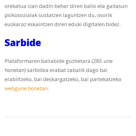
orekatua izan dadin behar diren balio eta gaitasun
psikosozialak sustatzen laguntzen du, osorik
euskaraz eskaintzen diren eduki digitalen bidez.
Sarbide
Plataformaren baliabide guztietara (285 une
honetan) sarbidea erabat zabalik dago bai
erabiltzeko, bai deskargatzeko, bai partekatzeko
webgune honetan
.