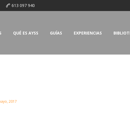
o
613 097 940
S
QUÉ ES AYSS
GUÍAS
EXPERIENCIAS
BIBLIO
mayo, 2017