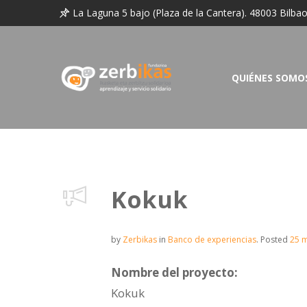
La Laguna 5 bajo (Plaza de la Cantera). 48003 Bilba
QUIÉNES SOMO
Kokuk
by
Zerbikas
in
Banco de experiencias
.
Posted
25 
Nombre del proyecto:
Kokuk