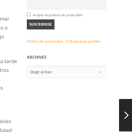
Acepto la política de privacidad
rmal
do a
jo
Política de privacidad - Pribatutasun politika
ARCHIVES
la tarde
Archives
tros
Elegir el mes
as
a
mbién
lidad