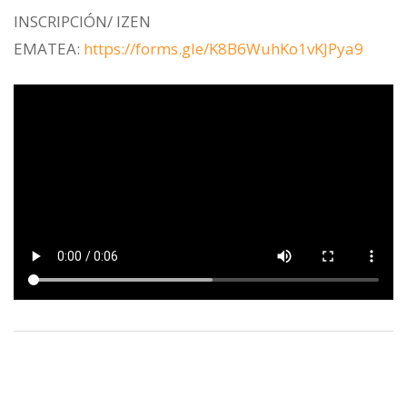
INSCRIPCIÓN/ IZEN
EMATEA:
https://forms.gle/K8B6WuhKo1vKJPya9