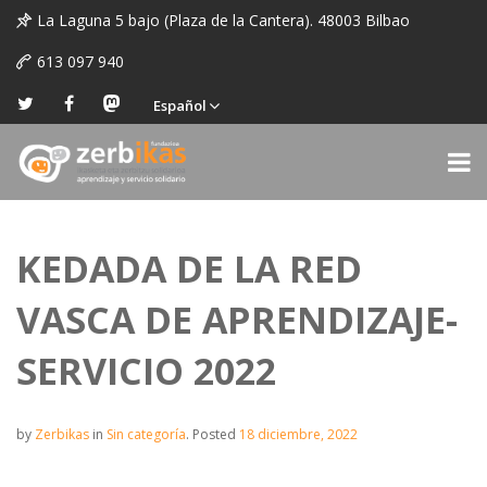
La Laguna 5 bajo (Plaza de la Cantera). 48003 Bilbao
613 097 940
Español
KEDADA DE LA RED
VASCA DE APRENDIZAJE-
SERVICIO 2022
by
Zerbikas
in
Sin categoría
.
Posted
18 diciembre, 2022