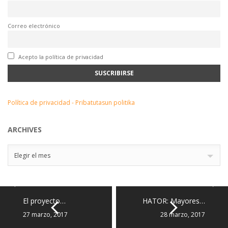
Correo electrónico
Acepto la política de privacidad
Política de privacidad - Pribatutasun politika
ARCHIVES
Archives
Elegir el mes
El proyecto…
HATOR: Mayores…
27 marzo, 2017
28 marzo, 2017