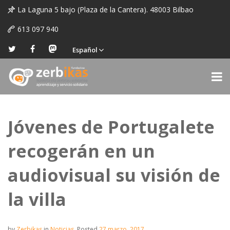
La Laguna 5 bajo (Plaza de la Cantera). 48003 Bilbao
613 097 940
Español
Jóvenes de Portugalete
recogerán en un
audiovisual su visión de
la villa
by
Zerbikas
in
Noticias
.
Posted
27 marzo, 2017