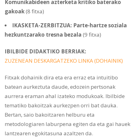
Komunikabideen azterketa kritiko baterako
gakoak
(8 fitxa)
IKASKETA-ZERBITZUA: Parte-hartze soziala
hezkuntzarako tresna bezala
(9 fitxa)
IBILBIDE DIDAKTIKO BERRIAK:
ZUZENEAN DESKARGATZEKO LINKA (DOHAINIK)
Fitxak dohainik dira eta era erraz eta intuitibo
batean aurkeztuta daude, edozein pertsonak
aurrera eraman ahal izateko modukoak. Ibilbide
tematiko bakoitzak aurkezpen orri bat dauka.
Bertan, saio bakoitzaren helburu eta
metodologiaren laburpena egiten da eta gai hauek
lantzearen egokitasuna azaltzen da.