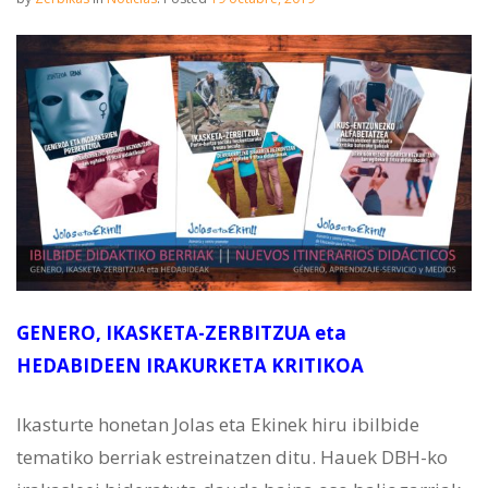
GENERO, IKASKETA-ZERBITZUA eta
HEDABIDEEN IRAKURKETA KRITIKOA
Ikasturte honetan Jolas eta Ekinek hiru ibilbide
tematiko berriak estreinatzen ditu. Hauek DBH-ko