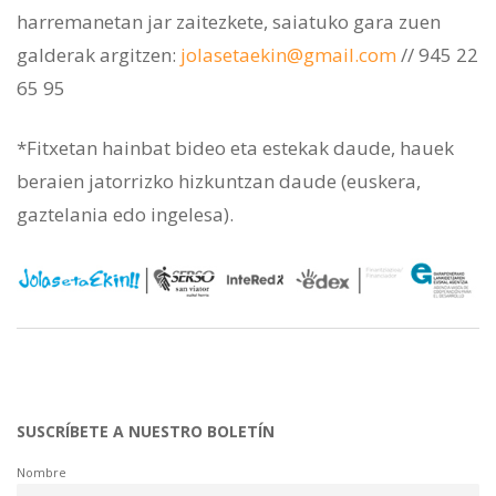
harremanetan jar zaitezkete, saiatuko gara zuen
galderak argitzen:
jolasetaekin@gmail.com
// 945 22
65 95
*Fitxetan hainbat bideo eta estekak daude, hauek
beraien jatorrizko hizkuntzan daude (euskera,
gaztelania edo ingelesa).
SUSCRÍBETE A NUESTRO BOLETÍN
Nombre