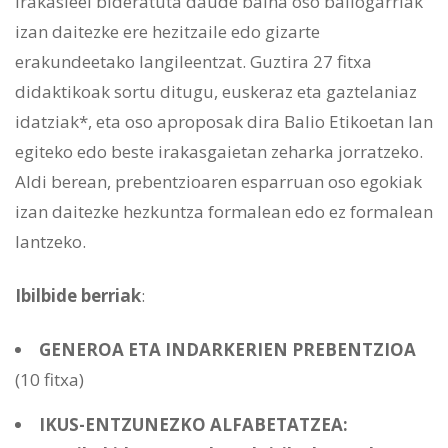
irakasleei bideratuta daude baina oso baliogarriak
izan daitezke ere hezitzaile edo gizarte
erakundeetako langileentzat. Guztira 27 fitxa
didaktikoak sortu ditugu, euskeraz eta gaztelaniaz
idatziak*, eta oso aproposak dira Balio Etikoetan lan
egiteko edo beste irakasgaietan zeharka jorratzeko.
Aldi berean, prebentzioaren esparruan oso egokiak
izan daitezke hezkuntza formalean edo ez formalean
lantzeko.
Ibilbide berriak
:
GENEROA ETA INDARKERIEN PREBENTZIOA
(10 fitxa)
IKUS-ENTZUNEZKO ALFABETATZEA: