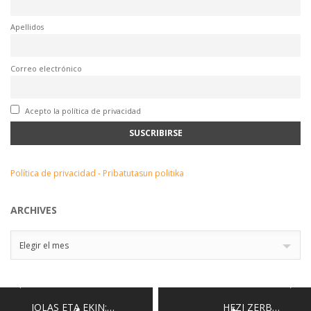
Apellidos
Correo electrónico
Acepto la política de privacidad
Política de privacidad - Pribatutasun politika
ARCHIVES
Archives
Elegir el mes
JOLAS ETA EKIN:…
HEZI ZERB…