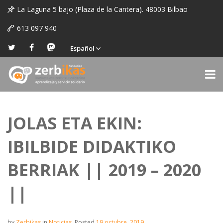
La Laguna 5 bajo (Plaza de la Cantera). 48003 Bilbao
613 097 940
Español
JOLAS ETA EKIN:
IBILBIDE DIDAKTIKO
BERRIAK || 2019 – 2020
||
by
Zerbikas
in
Noticias
.
Posted
19 octubre, 2019