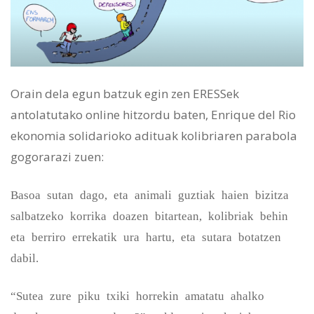
Orain dela egun batzuk egin zen ERESSek
antolatutako online hitzordu baten, Enrique del Rio
ekonomia solidarioko adituak kolibriaren parabola
gogorarazi zuen:
Basoa sutan dago, eta animali guztiak haien bizitza
salbatzeko korrika doazen bitartean, kolibriak behin
eta berriro errekatik ura hartu, eta sutara botatzen
dabil.
“Sutea zure piku txiki horrekin amatatu ahalko