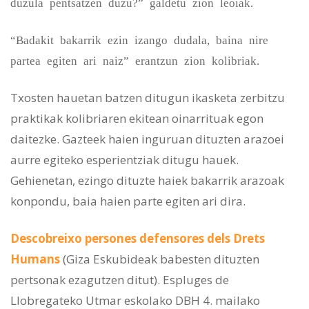
duzula pentsatzen duzu?” galdetu zion leoiak.
“Badakit bakarrik ezin izango dudala, baina nire
partea egiten ari naiz” erantzun zion kolibriak.
Txosten hauetan batzen ditugun ikasketa zerbitzu
praktikak kolibriaren ekitean oinarrituak egon
daitezke. Gazteek haien inguruan dituzten arazoei
aurre egiteko esperientziak ditugu hauek.
Gehienetan, ezingo dituzte haiek bakarrik arazoak
konpondu, baia haien parte egiten ari dira.
Descobreixo persones defensores dels Drets
Humans
(Giza Eskubideak babesten dituzten
pertsonak ezagutzen ditut). Espluges de
Llobregateko Utmar eskolako DBH 4. mailako