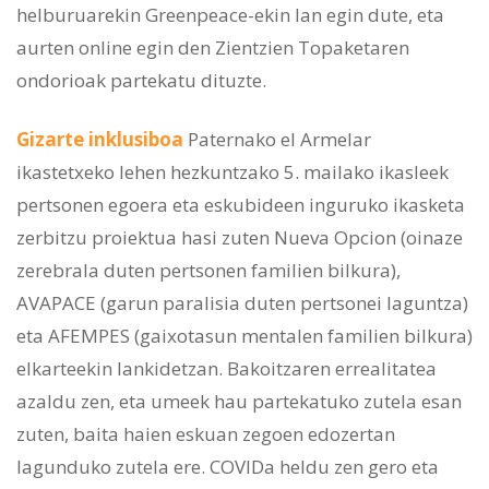
helburuarekin Greenpeace-ekin lan egin dute, eta
aurten online egin den Zientzien Topaketaren
ondorioak partekatu dituzte.
Gizarte inklusiboa
Paternako el Armelar
ikastetxeko lehen hezkuntzako 5. mailako ikasleek
pertsonen egoera eta eskubideen inguruko ikasketa
zerbitzu proiektua hasi zuten Nueva Opcion (oinaze
zerebrala duten pertsonen familien bilkura),
AVAPACE (garun paralisia duten pertsonei laguntza)
eta AFEMPES (gaixotasun mentalen familien bilkura)
elkarteekin lankidetzan. Bakoitzaren errealitatea
azaldu zen, eta umeek hau partekatuko zutela esan
zuten, baita haien eskuan zegoen edozertan
lagunduko zutela ere. COVIDa heldu zen gero eta