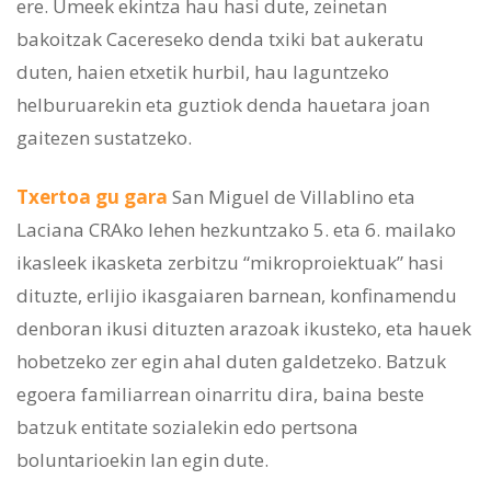
ere. Umeek ekintza hau hasi dute, zeinetan
bakoitzak Cacereseko denda txiki bat aukeratu
duten, haien etxetik hurbil, hau laguntzeko
helburuarekin eta guztiok denda hauetara joan
gaitezen sustatzeko.
Txertoa gu gara
San Miguel de Villablino eta
Laciana CRAko lehen hezkuntzako 5. eta 6. mailako
ikasleek ikasketa zerbitzu “mikroproiektuak” hasi
dituzte, erlijio ikasgaiaren barnean, konfinamendu
denboran ikusi dituzten arazoak ikusteko, eta hauek
hobetzeko zer egin ahal duten galdetzeko. Batzuk
egoera familiarrean oinarritu dira, baina beste
batzuk entitate sozialekin edo pertsona
boluntarioekin lan egin dute.