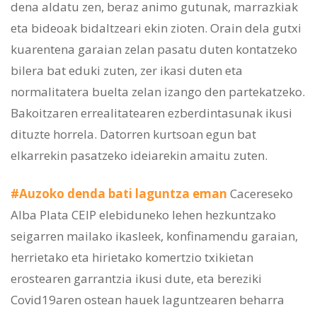
dena aldatu zen, beraz animo gutunak, marrazkiak
eta bideoak bidaltzeari ekin zioten. Orain dela gutxi
kuarentena garaian zelan pasatu duten kontatzeko
bilera bat eduki zuten, zer ikasi duten eta
normalitatera buelta zelan izango den partekatzeko.
Bakoitzaren errealitatearen ezberdintasunak ikusi
dituzte horrela. Datorren kurtsoan egun bat
elkarrekin pasatzeko ideiarekin amaitu zuten.
#Auzoko denda bati laguntza eman
Cacereseko
Alba Plata CEIP elebiduneko lehen hezkuntzako
seigarren mailako ikasleek, konfinamendu garaian,
herrietako eta hirietako komertzio txikietan
erostearen garrantzia ikusi dute, eta bereziki
Covid19aren ostean hauek laguntzearen beharra