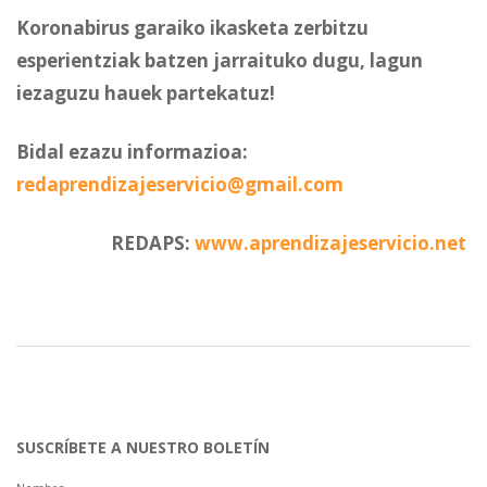
Koronabirus garaiko ikasketa zerbitzu
esperientziak batzen jarraituko dugu, lagun
iezaguzu hauek partekatuz!
Bidal ezazu informazioa:
redaprendizajeservicio@gmail.com
REDAPS:
www.aprendizajeservicio.net
SUSCRÍBETE A NUESTRO BOLETÍN