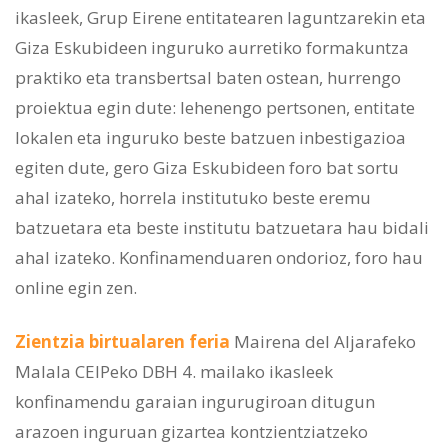
ikasleek, Grup Eirene entitatearen laguntzarekin eta
Giza Eskubideen inguruko aurretiko formakuntza
praktiko eta transbertsal baten ostean, hurrengo
proiektua egin dute: lehenengo pertsonen, entitate
lokalen eta inguruko beste batzuen inbestigazioa
egiten dute, gero Giza Eskubideen foro bat sortu
ahal izateko, horrela institutuko beste eremu
batzuetara eta beste institutu batzuetara hau bidali
ahal izateko. Konfinamenduaren ondorioz, foro hau
online egin zen.
Zientzia birtualaren feria
Mairena del Aljarafeko
Malala CEIPeko DBH 4. mailako ikasleek
konfinamendu garaian ingurugiroan ditugun
arazoen inguruan gizartea kontzientziatzeko