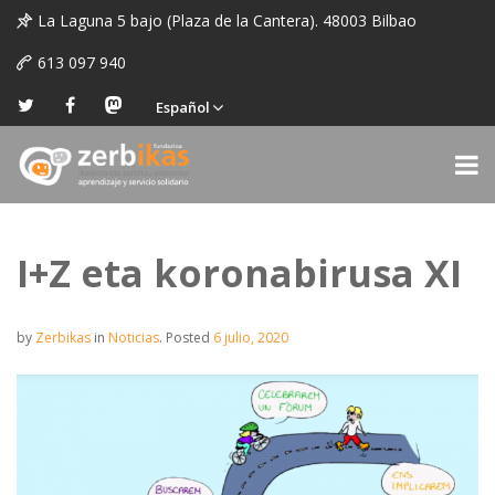
La Laguna 5 bajo (Plaza de la Cantera). 48003 Bilbao
613 097 940
Español
I+Z eta koronabirusa XI
by
Zerbikas
in
Noticias
.
Posted
6 julio, 2020