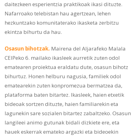
daitezkeen esperientzia praktikoak ikasi dituzte.
Nafarroako telebistan hau agertzean, lehen
hezkuntzako komunitaterako ikasketa zerbitzu
ekintza bihurtu da hau.
Osasun bihotzak.
Mairena del Aljarafeko Malala
CEIPeko 6. mailako ikasleek aurretik zuten odol
ematearen proiektua eraldatu dute, osasun bihotz
bihurtuz. Honen helburu nagusia, familiek odol
ematearekin zuten konpromezua bermatzea da,
plataforma baten bitartez. Ikasleek, haien etxetik
bideoak sortzen dituzte, haien familiarekin eta
lagunekin sare sozialen bitartez zabaltzeko. Osasun
langileei animo gutunak bidali dizkiete ere, eta
hauek eskerrak emateko argazki eta bideoekin