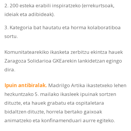
200 esteka erabili inspiratzeko (errekurtsoak,
ideiak eta adibideak).
Kategoria bat hautatu eta horma kolaboratiboa
sortu.
Komunitatearekiko ikasketa zerbitzu ekintza hauek
Zaragoza Solidarioa GKEarekin lankidetzan egingo
dira.
Ipuin antibiralak.
Madrilgo Artika ikastetxeko lehen
hezkuntzako 5. mailako ikasleek ipuinak sortzen
dituzte, eta hauek grabatu eta ospitaletara
bidaltzen dituzte, horrela bertako gaixoak
animatzeko eta konfinamenduari aurre egiteko.