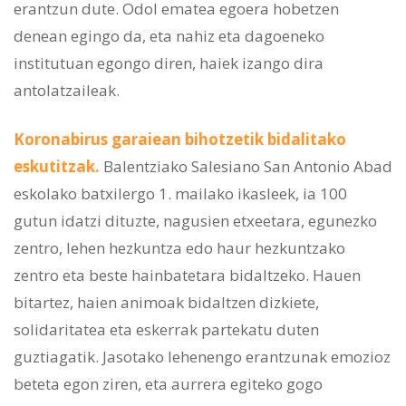
erantzun dute. Odol ematea egoera hobetzen
denean egingo da, eta nahiz eta dagoeneko
institutuan egongo diren, haiek izango dira
antolatzaileak.
Koronabirus garaiean bihotzetik bidalitako
eskutitzak.
Balentziako Salesiano San Antonio Abad
eskolako batxilergo 1. mailako ikasleek, ia 100
gutun idatzi dituzte, nagusien etxeetara, egunezko
zentro, lehen hezkuntza edo haur hezkuntzako
zentro eta beste hainbatetara bidaltzeko. Hauen
bitartez, haien animoak bidaltzen dizkiete,
solidaritatea eta eskerrak partekatu duten
guztiagatik. Jasotako lehenengo erantzunak emozioz
beteta egon ziren, eta aurrera egiteko gogo