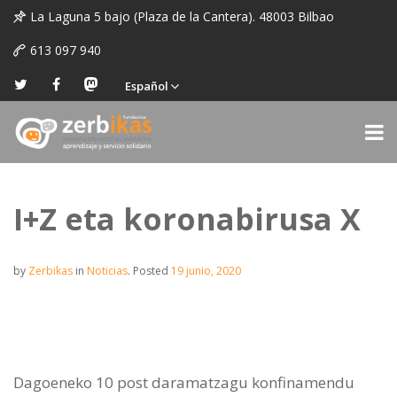
La Laguna 5 bajo (Plaza de la Cantera). 48003 Bilbao
613 097 940
Español
I+Z eta koronabirusa X
by
Zerbikas
in
Noticias
.
Posted
19 junio, 2020
Dagoeneko 10 post daramatzagu konfinamendu