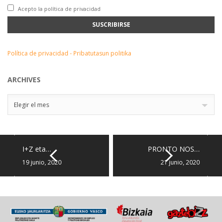
Acepto la política de privacidad
Política de privacidad - Pribatutasun politika
ARCHIVES
Archives
Elegir el mes
I+Z eta…
PRONTO NOS…
19 junio, 2020
21 junio, 2020