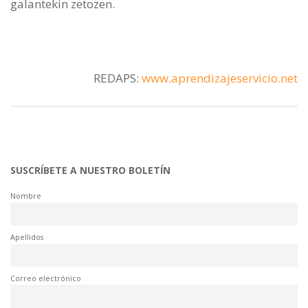
galantekin zetozen.
REDAPS:
www.aprendizajeservicio.net
SUSCRÍBETE A NUESTRO BOLETÍN
Nombre
Apellidos
Correo electrónico