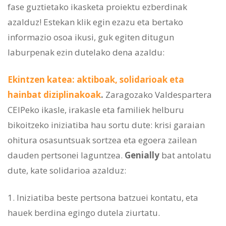
fase guztietako ikasketa proiektu ezberdinak
azalduz! Estekan klik egin ezazu eta bertako
informazio osoa ikusi, guk egiten ditugun
laburpenak ezin dutelako dena azaldu:
Ekintzen katea: aktiboak, solidarioak eta
hainbat diziplinakoak
.
Zaragozako Valdespartera
CEIPeko ikasle, irakasle eta familiek helburu
bikoitzeko iniziatiba hau sortu dute: krisi garaian
ohitura osasuntsuak sortzea eta egoera zailean
dauden pertsonei laguntzea.
Genially
bat antolatu
dute, kate solidarioa azalduz:
Iniziatiba beste pertsona batzuei kontatu, eta
hauek berdina egingo dutela ziurtatu.