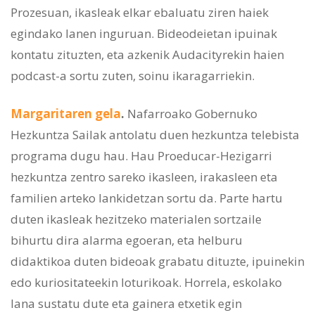
Prozesuan, ikasleak elkar ebaluatu ziren haiek
egindako lanen inguruan. Bideodeietan ipuinak
kontatu zituzten, eta azkenik Audacityrekin haien
podcast-a sortu zuten, soinu ikaragarriekin.
Margaritaren gela
.
Nafarroako Gobernuko
Hezkuntza Sailak antolatu duen hezkuntza telebista
programa dugu hau. Hau Proeducar-Hezigarri
hezkuntza zentro sareko ikasleen, irakasleen eta
familien arteko lankidetzan sortu da. Parte hartu
duten ikasleak hezitzeko materialen sortzaile
bihurtu dira alarma egoeran, eta helburu
didaktikoa duten bideoak grabatu dituzte, ipuinekin
edo kuriositateekin loturikoak. Horrela, eskolako
lana sustatu dute eta gainera etxetik egin