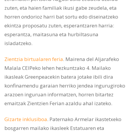
zuten, eta haien familiak ikusi gabe zeudela, eta
horren ondorioz harri bat sortu edo diseinatzeko
ekintza proposatu zuten, esperantzaren harria:
esperantza, maitasuna eta hurbiltasuna
isladatzeko.
Zientzia birtualaren feria
. Mairena del Aljarafeko
Malala CEIPeko lehen hezkuntzako 4. Mailako
ikasleak Greenpeacekin batera jotake ibili dira
konfinamendu garaian herriko jendea ingurugiroko
arazoen inguruan informatzen, horren bitartez
emaitzak Zientzien Ferian azaldu ahal izateko.
Gizarte inklusiboa
. Paternako Armelar ikastetxeko
bosgarren mailako ikasleek Estatuaren eta