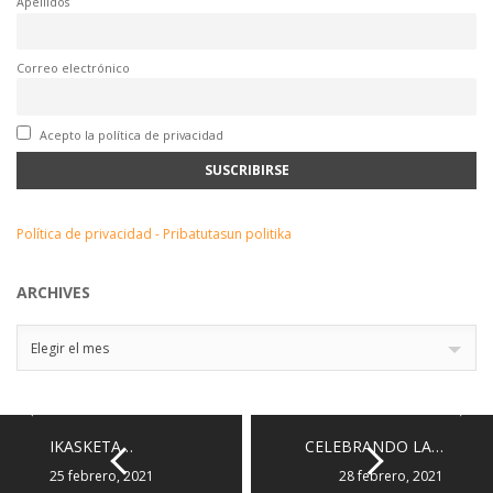
Apellidos
Correo electrónico
Acepto la política de privacidad
Política de privacidad - Pribatutasun politika
ARCHIVES
Archives
Elegir el mes
IKASKETA…
CELEBRANDO LA…
25 febrero, 2021
28 febrero, 2021