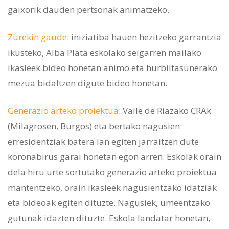
gaixorik dauden pertsonak animatzeko.
Zurekin gaude
: iniziatiba hauen hezitzeko garrantzia
ikusteko, Alba Plata eskolako seigarren mailako
ikasleek bideo honetan animo eta hurbiltasunerako
mezua bidaltzen digute bideo honetan.
Generazio arteko proiektua
: Valle de Riazako CRAk
(Milagrosen, Burgos) eta bertako nagusien
erresidentziak batera lan egiten jarraitzen dute
koronabirus garai honetan egon arren. Eskolak orain
dela hiru urte sortutako generazio arteko proiektua
mantentzeko, orain ikasleek nagusientzako idatziak
eta bideoak egiten dituzte. Nagusiek, umeentzako
gutunak idazten dituzte. Eskola landatar honetan,