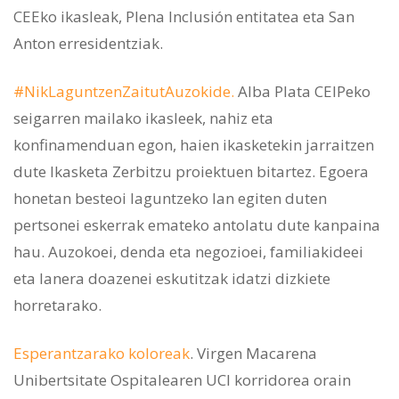
CEEko ikasleak, Plena Inclusión entitatea eta San
Anton erresidentziak.
#NikLaguntzenZaitutAuzokide.
Alba Plata CEIPeko
seigarren mailako ikasleek, nahiz eta
konfinamenduan egon, haien ikasketekin jarraitzen
dute Ikasketa Zerbitzu proiektuen bitartez. Egoera
honetan besteoi laguntzeko lan egiten duten
pertsonei eskerrak emateko antolatu dute kanpaina
hau. Auzokoei, denda eta negozioei, familiakideei
eta lanera doazenei eskutitzak idatzi dizkiete
horretarako.
Esperantzarako koloreak
. Virgen Macarena
Unibertsitate Ospitalearen UCI korridorea orain