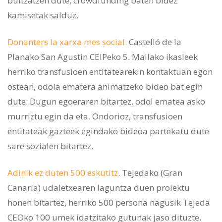
bultzatzen dute, crowdfunding baten bidez
kamisetak salduz.
Donanters la xarxa mes social.
Castelló de la
Planako San Agustin CEIPeko 5. Mailako ikasleek
herriko transfusioen entitatearekin kontaktuan egon
ostean, odola ematera animatzeko bideo bat egin
dute. Dugun egoeraren bitartez, odol ematea asko
murriztu egin da eta. Ondorioz, transfusioen
entitateak gazteek egindako bideoa partekatu dute
sare sozialen bitartez.
Adinik ez duten 500 eskutitz
. Tejedako (Gran
Canaria) udaletxearen laguntza duen proiektu
honen bitartez, herriko 500 persona nagusik Tejeda
CEOko 100 umek idatzitako gutunak jaso dituzte.