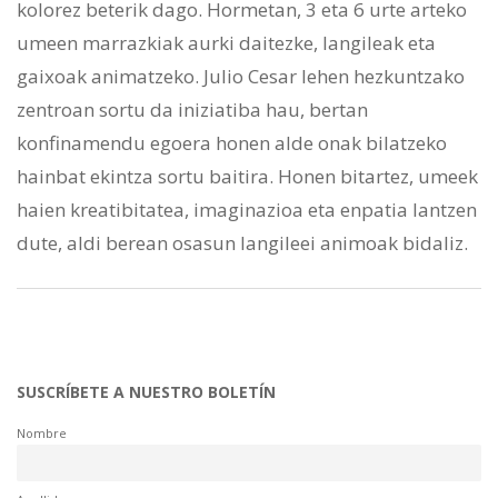
kolorez beterik dago. Hormetan, 3 eta 6 urte arteko
umeen marrazkiak aurki daitezke, langileak eta
gaixoak animatzeko. Julio Cesar lehen hezkuntzako
zentroan sortu da iniziatiba hau, bertan
konfinamendu egoera honen alde onak bilatzeko
hainbat ekintza sortu baitira. Honen bitartez, umeek
haien kreatibitatea, imaginazioa eta enpatia lantzen
dute, aldi berean osasun langileei animoak bidaliz.
SUSCRÍBETE A NUESTRO BOLETÍN
Nombre