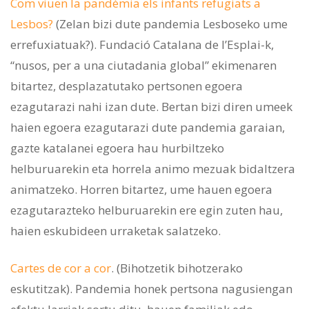
Com viuen la pandèmia els infants refugiats a
Lesbos?
(Zelan bizi dute pandemia Lesboseko ume
errefuxiatuak?). Fundació Catalana de l’Esplai-k,
“nusos, per a una ciutadania global” ekimenaren
bitartez, desplazatutako pertsonen egoera
ezagutarazi nahi izan dute. Bertan bizi diren umeek
haien egoera ezagutarazi dute pandemia garaian,
gazte katalanei egoera hau hurbiltzeko
helburuarekin eta horrela animo mezuak bidaltzera
animatzeko. Horren bitartez, ume hauen egoera
ezagutarazteko helburuarekin ere egin zuten hau,
haien eskubideen urraketak salatzeko.
Cartes de cor a cor
. (Bihotzetik bihotzerako
eskutitzak). Pandemia honek pertsona nagusiengan