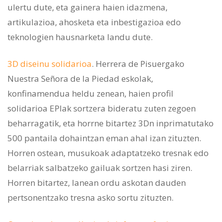
ulertu dute, eta gainera haien idazmena,
artikulazioa, ahosketa eta inbestigazioa edo
teknologien hausnarketa landu dute.
3D diseinu solidarioa
. Herrera de Pisuergako
Nuestra Señora de la Piedad eskolak,
konfinamendua heldu zenean, haien profil
solidarioa EPIak sortzera bideratu zuten zegoen
beharragatik, eta horrne bitartez 3Dn inprimatutako
500 pantaila dohaintzan eman ahal izan zituzten.
Horren ostean, musukoak adaptatzeko tresnak edo
belarriak salbatzeko gailuak sortzen hasi ziren.
Horren bitartez, lanean ordu askotan dauden
pertsonentzako tresna asko sortu zituzten.