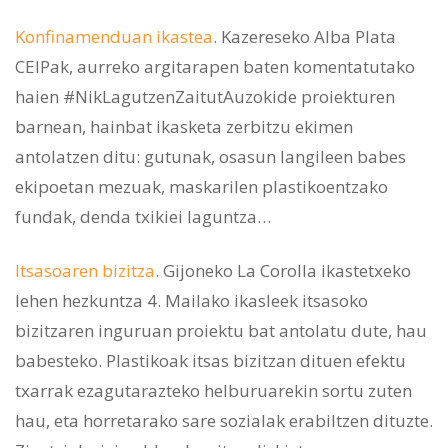
Konfinamenduan ikastea
. Kazereseko Alba Plata
CEIPak, aurreko argitarapen baten komentatutako
haien #NikLagutzenZaitutAuzokide proiekturen
barnean, hainbat ikasketa zerbitzu ekimen
antolatzen ditu: gutunak, osasun langileen babes
ekipoetan mezuak, maskarilen plastikoentzako
fundak, denda txikiei laguntza…
Itsasoaren bizitza
. Gijoneko La Corolla ikastetxeko
lehen hezkuntza 4. Mailako ikasleek itsasoko
bizitzaren inguruan proiektu bat antolatu dute, hau
babesteko. Plastikoak itsas bizitzan dituen efektu
txarrak ezagutarazteko helburuarekin sortu zuten
hau, eta horretarako sare sozialak erabiltzen dituzte.