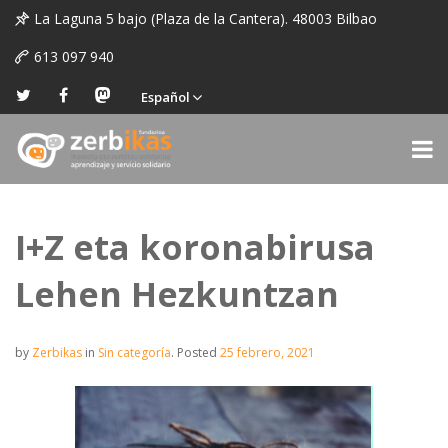
La Laguna 5 bajo (Plaza de la Cantera). 48003 Bilbao
613 097 940
Español
I+Z eta koronabirusa
Lehen Hezkuntzan
by
Zerbikas
in
Sin categoría
.
Posted
25 febrero, 2021