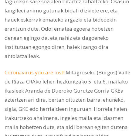
lagunekin sare sozialen bitartez zabaltzeko. Osasun
langileei animo gutunak bidali dizkiete ere, eta
hauek eskerrak emateko argazki eta bideoekin
erantzun dute. Odol ematea egoera hobetzen
denean egingo da, eta nahiz eta dagoeneko
institutuan egongo diren, haiek izango dira
antolatzaileak.
Coronavirus you are lost!
Milagroseko (Burgos) Valle
de Riaza CRAko lehen hezkuntzako 5. eta 6. mailako
ikasleek Aranda de Dueroko Gurutze Gorria GKEa
aztertzen ari dira, bertan dituzten barra, ehuneko,
sigla, GKE edo herrialdeen inguruan. Horrela haien
irakurtzeko ahalmena, ingeles maila eta idazmen
maila hobetzen dute, eta aldi berean egiten dutena