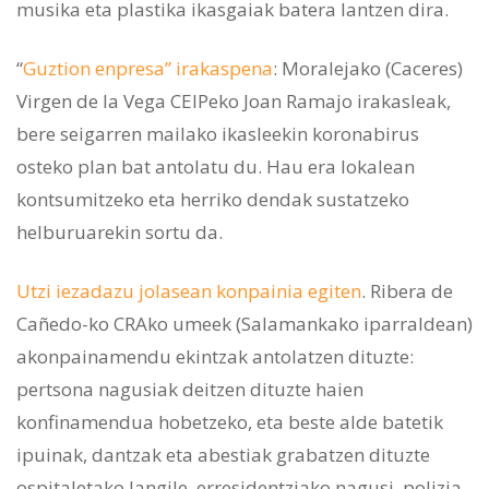
musika eta plastika ikasgaiak batera lantzen dira.
“
Guztion enpresa” irakaspena
: Moralejako (Caceres)
Virgen de la Vega CEIPeko Joan Ramajo irakasleak,
bere seigarren mailako ikasleekin koronabirus
osteko plan bat antolatu du. Hau era lokalean
kontsumitzeko eta herriko dendak sustatzeko
helburuarekin sortu da.
Utzi iezadazu jolasean konpainia egiten
. Ribera de
Cañedo-ko CRAko umeek (Salamankako iparraldean)
akonpainamendu ekintzak antolatzen dituzte:
pertsona nagusiak deitzen dituzte haien
konfinamendua hobetzeko, eta beste alde batetik
ipuinak, dantzak eta abestiak grabatzen dituzte
ospitaletako langile, erresidentziako nagusi, polizia