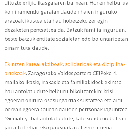
dituzte erlijio ikasgaiaren barnean. Honen helburua
konfinamendu garaian dauden haien inguruko
arazoak ikustea eta hau hobetzeko zer egin
dezaketen pentsatzea da. Batzuk familia inguruan,
beste batzuk entitate sozialetan edo boluntarioetan
oinarrituta daude.
Ekintzen katea: aktiboak, solidarioak eta diziplina-
artekoak
. Zaragozako Valdespartera CEIPeko 4.
mailako ikasle, irakasle eta familiakideek ekintza
hau antolatu dute helburu bikoitzarekin: krisi
egoeran ohitura osasungarriak sustatzea eta aldi
berean egoera zailean dauden pertsonak laguntzea.
“Geniality” bat antolatu dute, kate solidario batean
jarraitu beharreko pausuak azaltzen dituena: