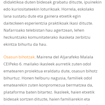
didaktikoa duten bideoak grabatu dituzte, ipuinekin
edo kuriositateekin loturikoak. Horrela, eskolako
lana sustatu dute eta gainera etxetik egin
daitezkeen esperientzia praktikoak ikasi dituzte.
Nafarroako telebistan hau agertzean, lehen
hezkuntzako komunitaterako ikasketa zerbitzu
ekintza bihurtu da hau.
Osasun bihotzak
. Mairena del Aljarafeko Malala
CEIPeko 6. mailako ikasleek aurretik zuten odol
ematearen proiektua eraldatu dute, osasun bihotz
bihurtuz. Honen helburu nagusia, familiek odol
ematearekin zuten konpromezua bermatzea da,
plataforma baten bitartez. Ikasleek, haien etxetik
bideoak sortzen dituzte, haien familiarekin eta