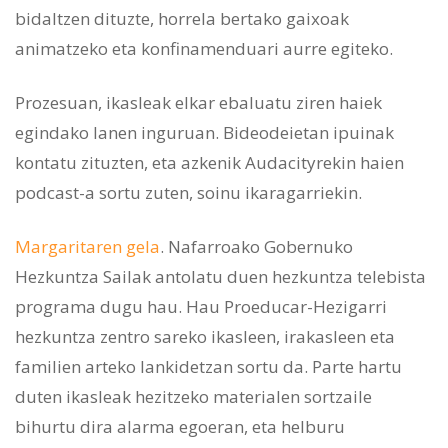
bidaltzen dituzte, horrela bertako gaixoak
animatzeko eta konfinamenduari aurre egiteko.
Prozesuan, ikasleak elkar ebaluatu ziren haiek
egindako lanen inguruan. Bideodeietan ipuinak
kontatu zituzten, eta azkenik Audacityrekin haien
podcast-a sortu zuten, soinu ikaragarriekin.
Margaritaren gela
. Nafarroako Gobernuko
Hezkuntza Sailak antolatu duen hezkuntza telebista
programa dugu hau. Hau Proeducar-Hezigarri
hezkuntza zentro sareko ikasleen, irakasleen eta
familien arteko lankidetzan sortu da. Parte hartu
duten ikasleak hezitzeko materialen sortzaile
bihurtu dira alarma egoeran, eta helburu