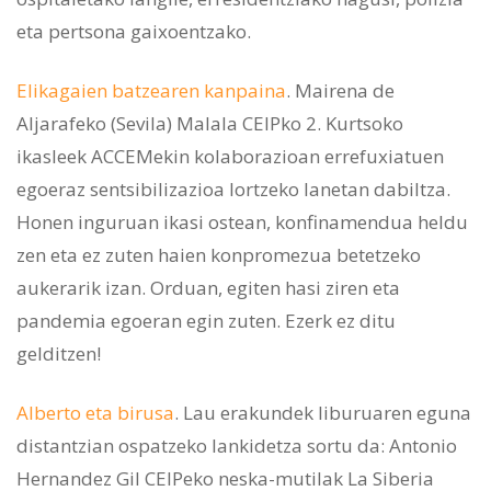
eta pertsona gaixoentzako.
Elikagaien batzearen kanpaina
. Mairena de
Aljarafeko (Sevila) Malala CEIPko 2. Kurtsoko
ikasleek ACCEMekin kolaborazioan errefuxiatuen
egoeraz sentsibilizazioa lortzeko lanetan dabiltza.
Honen inguruan ikasi ostean, konfinamendua heldu
zen eta ez zuten haien konpromezua betetzeko
aukerarik izan. Orduan, egiten hasi ziren eta
pandemia egoeran egin zuten. Ezerk ez ditu
gelditzen!
Alberto eta birusa
. Lau erakundek liburuaren eguna
distantzian ospatzeko lankidetza sortu da: Antonio
Hernandez Gil CEIPeko neska-mutilak La Siberia