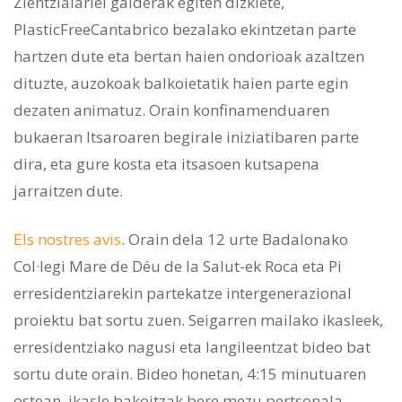
Zientzialariei galderak egiten dizkiete,
PlasticFreeCantabrico bezalako ekintzetan parte
hartzen dute eta bertan haien ondorioak azaltzen
dituzte, auzokoak balkoietatik haien parte egin
dezaten animatuz. Orain konfinamenduaren
bukaeran Itsaroaren begirale iniziatibaren parte
dira, eta gure kosta eta itsasoen kutsapena
jarraitzen dute.
Els nostres avis
. Orain dela 12 urte Badalonako
Col·legi Mare de Déu de la Salut-ek Roca eta Pi
erresidentziarekin partekatze intergenerazional
proiektu bat sortu zuen. Seigarren mailako ikasleek,
erresidentziako nagusi eta langileentzat bideo bat
sortu dute orain. Bideo honetan, 4:15 minutuaren
ostean, ikasle bakoitzak bere mezu pertsonala