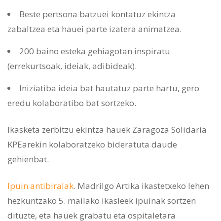
Beste pertsona batzuei kontatuz ekintza
zabaltzea eta hauei parte izatera animatzea.
200 baino esteka gehiagotan inspiratu
(errekurtsoak, ideiak, adibideak).
Iniziatiba ideia bat hautatuz parte hartu, gero
eredu kolaboratibo bat sortzeko.
Ikasketa zerbitzu ekintza hauek Zaragoza Solidaria
KPEarekin kolaboratzeko bideratuta daude
gehienbat.
Ipuin antibiralak
. Madrilgo Artika ikastetxeko lehen
hezkuntzako 5. mailako ikasleek ipuinak sortzen
dituzte, eta hauek grabatu eta ospitaletara