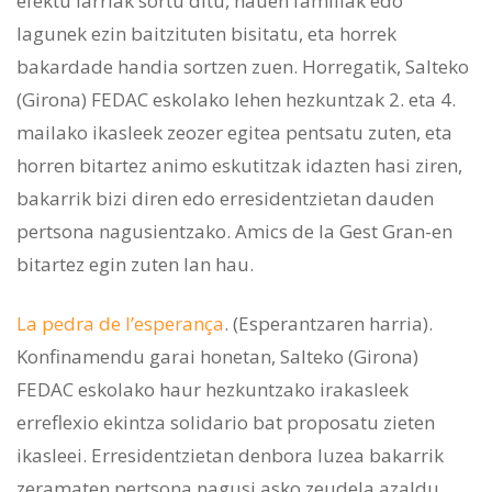
efektu larriak sortu ditu, hauen familiak edo
lagunek ezin baitzituten bisitatu, eta horrek
bakardade handia sortzen zuen. Horregatik, Salteko
(Girona) FEDAC eskolako lehen hezkuntzak 2. eta 4.
mailako ikasleek zeozer egitea pentsatu zuten, eta
horren bitartez animo eskutitzak idazten hasi ziren,
bakarrik bizi diren edo erresidentzietan dauden
pertsona nagusientzako. Amics de la Gest Gran-en
bitartez egin zuten lan hau.
La pedra de l’esperança
. (Esperantzaren harria).
Konfinamendu garai honetan, Salteko (Girona)
FEDAC eskolako haur hezkuntzako irakasleek
erreflexio ekintza solidario bat proposatu zieten
ikasleei. Erresidentzietan denbora luzea bakarrik
zeramaten pertsona nagusi asko zeudela azaldu