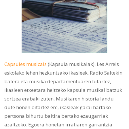
Cápsules musicals
(Kapsula musikalak). Les Arrels
eskolako lehen hezkuntzako ikasleek, Radio Saltekin
batera eta musika departamentuaren bitartez,
ikasleen etxeetara heltzeko kapsula musikal batzuk
sortzea erabaki zuten. Musikaren historia landu
dute honen bitartez ere, ikasleak garai hartako
pertsona bihurtu baitira bertako ezaugarriak
azaltzeko. Egoera honetan irratiaren garrantzia