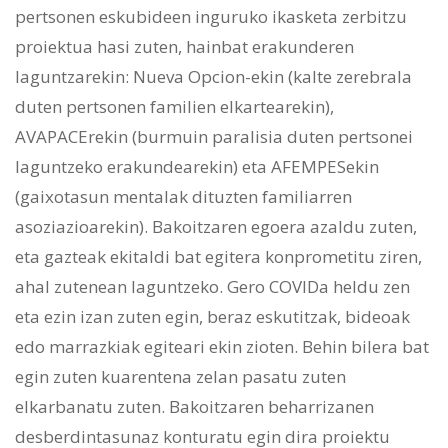
pertsonen eskubideen inguruko ikasketa zerbitzu
proiektua hasi zuten, hainbat erakunderen
laguntzarekin: Nueva Opcion-ekin (kalte zerebrala
duten pertsonen familien elkartearekin),
AVAPACErekin (burmuin paralisia duten pertsonei
laguntzeko erakundearekin) eta AFEMPESekin
(gaixotasun mentalak dituzten familiarren
asoziazioarekin). Bakoitzaren egoera azaldu zuten,
eta gazteak ekitaldi bat egitera konprometitu ziren,
ahal zutenean laguntzeko. Gero COVIDa heldu zen
eta ezin izan zuten egin, beraz eskutitzak, bideoak
edo marrazkiak egiteari ekin zioten. Behin bilera bat
egin zuten kuarentena zelan pasatu zuten
elkarbanatu zuten. Bakoitzaren beharrizanen
desberdintasunaz konturatu egin dira proiektu