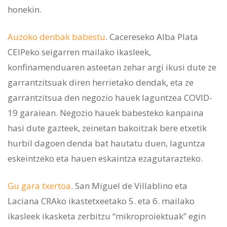
honekin.
Auzoko denbak babestu
. Cacereseko Alba Plata
CEIPeko seigarren mailako ikasleek,
konfinamenduaren asteetan zehar argi ikusi dute ze
garrantzitsuak diren herrietako dendak, eta ze
garrantzitsua den negozio hauek laguntzea COVID-
19 garaiean. Negozio hauek babesteko kanpaina
hasi dute gazteek, zeinetan bakoitzak bere etxetik
hurbil dagoen denda bat hautatu duen, laguntza
eskeintzeko eta hauen eskaintza ezagutarazteko.
Gu gara txertoa
. San Miguel de Villablino eta
Laciana CRAko ikastetxeetako 5. eta 6. mailako
ikasleek ikasketa zerbitzu “mikroproiektuak” egin