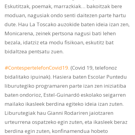
Eskutitzak, poemak, marrazkiak… bakoitzak bere
moduan, nagusiak ondo senti daitezen parte hartu
dute. Hau La Toscako auzokide baten ideia izan zen,
Monicarena, zeinek pertsona nagusi bati lehen
bezala, idatziz eta modu fisikoan, eskutitz bat
bidaltzea pentsatu zuen.
#ContespertelefonCovid19.
(Covid 19, telefonoz
bidalitako ipuinak). Hasiera baten Escolar Puntedu
liburutegiko programaren parte izan zen iniziatiba
baten ondorioz, Estel-Guinardó eskolako seigarren
mailako ikasleek berdina egiteko ideia izan zuten.
Liburutegiak hau Gianni Rodariren jaiotzaren
urteurrena ospatzeko egin zuten, eta ikasleek beraz
berdina egin zuten, konfinamendua hobeto