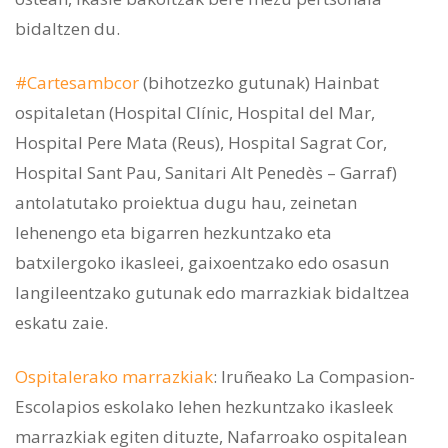
bidaltzen du.
#Cartesambcor
(bihotzezko gutunak) Hainbat
ospitaletan (Hospital Clínic, Hospital del Mar,
Hospital Pere Mata (Reus), Hospital Sagrat Cor,
Hospital Sant Pau, Sanitari Alt Penedès – Garraf)
antolatutako proiektua dugu hau, zeinetan
lehenengo eta bigarren hezkuntzako eta
batxilergoko ikasleei, gaixoentzako edo osasun
langileentzako gutunak edo marrazkiak bidaltzea
eskatu zaie.
Ospitalerako marrazkiak
: Iruñeako La Compasion-
Escolapios eskolako lehen hezkuntzako ikasleek
marrazkiak egiten dituzte, Nafarroako ospitalean