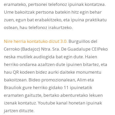
eramateko, pertsonei telefonoz ipuinak kontatzea.
Ume bakoitzak pertsona batekin hitz egin behar
zuen, egun bat erabakitzeko, eta ipuina praktikatu
ostean, hau telefonoz irakurtzeko.
Nire herria kontatuko dizut 3.0.
Burguillos del
Cerroko (Badajoz) Ntra. Sra. De Guadalupe CEIPeko
neska mutilek audiogida bat egin dute. Haien
herriko ondarea azaltzen dute ipuinen bitartez, eta
hau QR kodeen bidez aurki daiteke monumentu
bakoitzean. Bideo promozionalean, Alim eta
Brauliok gure herriko gidako 11 ipuinetatik
eramaten gaituzte, bertako abenturetako lekuen
izenak kontatuz. Youtube kanal honetan ipuinak
jartzen dituzte.