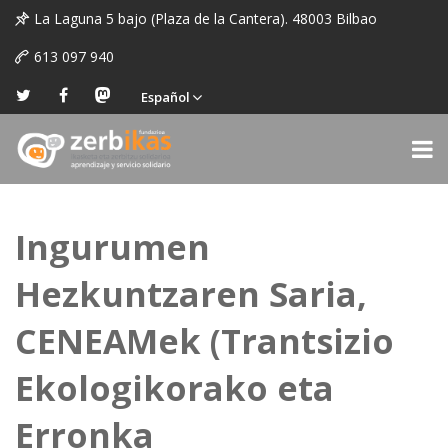
La Laguna 5 bajo (Plaza de la Cantera). 48003 Bilbao
613 097 940
Español
Ingurumen
Hezkuntzaren Saria,
CENEAMek (Trantsizio
Ekologikorako eta
Erronka