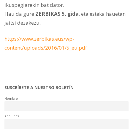
ikuspegiarekin bat dator.
Hau da gure
ZERBIKAS 5. gida
, eta esteka hauetan
jaitsi dezakezu.
https://www.zerbikas.eus/wp-
content/uploads/2016/01/5_eu.pdf
SUSCRÍBETE A NUESTRO BOLETÍN
Nombre
Apellidos