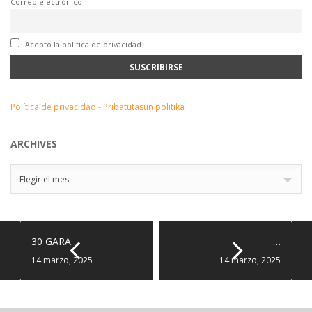
Correo electrónico
Acepto la política de privacidad
Política de privacidad - Pribatutasun politika
ARCHIVES
Archives
Elegir el mes
30 GARA…
…
14 marzo, 2025
14 marzo, 2025