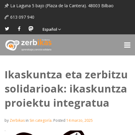
La Laguna 5 bajo (Plaza de la Cantera). 48003 Bilbao
613 097 940
Español
Ikaskuntza eta zerbitzu
solidarioak: ikaskuntza
proiektu integratua
by
Zerbikas
in
Sin categoría
.
Posted
14 marzo, 2025