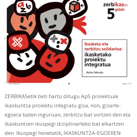
ZERBIKASetik beti hartu ditugu ApS proiektuak
ikaskuntza proiektu integratu gisa, non, gizarte-
egoera baten inguruan, zerbitzu bat sortzen den eta
ikaskuntzen ikuspegi diziplinarteko bat elkartzen
den. Ikuspegi honetatik, IKASKUNTZA-EGOEREN