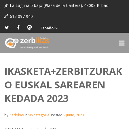
La Laguna 5 bajo (Plaza de la Cantera). 48003 Bilbao
613 097 940
Español
IKASKETA+ZERBITZURAK
O EUSKAL SAREAREN
KEDADA 2023
by
Zerbikas
in
Sin categoría
.
Posted
9 junio, 2023