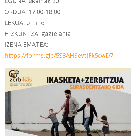
EGUNA: ekainak 20
ORDUA: 17:00-18:00
LEKUA: online
HIZKUNTZA: gaztelania
IZENA EMATEA:
https://forms.gle/5S3AH3evtJFk5cwD7