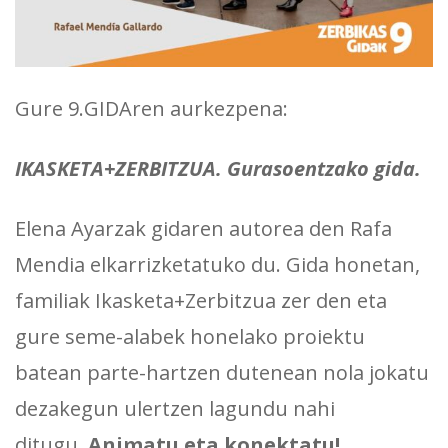
Gure 9.GIDAren aurkezpena:
IKASKETA+ZERBITZUA. Gurasoentzako gida.
Elena Ayarzak gidaren autorea den Rafa
Mendia elkarrizketatuko du. Gida honetan,
familiak Ikasketa+Zerbitzua zer den eta
gure seme-alabek honelako proiektu
batean parte-hartzen dutenean nola jokatu
dezakegun ulertzen lagundu nahi
ditugu.
Animatu eta konektatu!