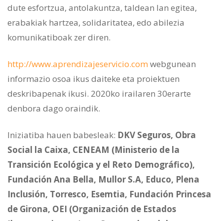
dute esfortzua, antolakuntza, taldean lan egitea,
erabakiak hartzea, solidaritatea, edo abilezia
komunikatiboak zer diren.
http://www.aprendizajeservicio.com
webgunean
informazio osoa ikus daiteke eta proiektuen
deskribapenak ikusi. 2020ko irailaren 30erarte
denbora dago oraindik.
Iniziatiba hauen babesleak:
DKV Seguros, Obra
Social la Caixa, CENEAM (Ministerio de la
Transición Ecológica y el Reto Demográfico),
Fundación Ana Bella, Mullor S.A, Educo, Plena
Inclusión, Torresco, Esemtia, Fundación Princesa
de Girona, OEI (Organización de Estados