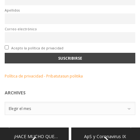
Apellidos
Correo electrónico
Acepto la política de privacidad
Política de privacidad - Pribatutasun politika
ARCHIVES
Archives
Elegir el mes
¡HACE MUCHO QUE…
ApS y Coronavirus IX