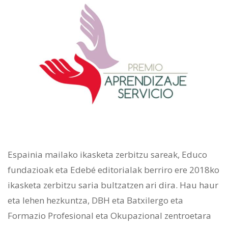
Espainia mailako ikasketa zerbitzu sareak, Educo
fundazioak eta Edebé editorialak berriro ere 2018ko
ikasketa zerbitzu saria bultzatzen ari dira. Hau haur
eta lehen hezkuntza, DBH eta Batxilergo eta
Formazio Profesional eta Okupazional zentroetara