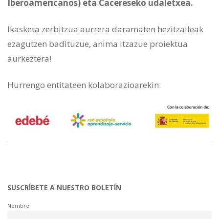
Iberoamericanos) eta Cacereseko udaletxea.
Ikasketa zerbitzua aurrera daramaten hezitzaileak
ezagutzen badituzue, anima itzazue proiektua
aurkeztera!
Hurrengo entitateen kolaborazioarekin:
SUSCRÍBETE A NUESTRO BOLETÍN
Nombre