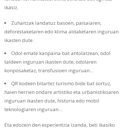
ikasiz.
Zuhaitzak landatuz basoen, paisaiaren,
deforestaketaren edo klima aldaketaren inguruan
ikasten dute.
Odol emate kanpaina bat antolatzean, odol
taldeen inguruan ikasten dute, odolaren
konposaketaz, transfusioen inguruan…
QR kodeen bitartez turismo bide bat sortuz,
haien herrien ondare artistiko eta urbanistikoaren
inguruan ikasten dute, historia edo mobil
teknologiaren inguruan…
Eta edozein den esperientzia izanda, beti ikasiko