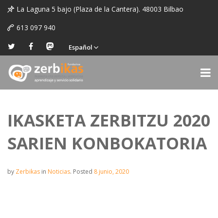
La Laguna 5 bajo (Plaza de la Cantera). 48003 Bilbao
613 097 940
Español
IKASKETA ZERBITZU 2020
SARIEN KONBOKATORIA
by
Zerbikas
in
Noticias
.
Posted
8 junio, 2020