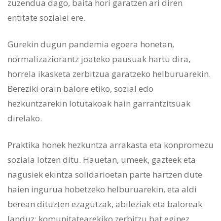
zuzendua dago, baita hori garatzen ari diren
entitate sozialei ere.
Gurekin dugun pandemia egoera honetan,
normalizaziorantz joateko pausuak hartu dira,
horrela ikasketa zerbitzua garatzeko helburuarekin.
Bereziki orain balore etiko, sozial edo
hezkuntzarekin lotutakoak hain garrantzitsuak
direlako.
Praktika honek hezkuntza arrakasta eta konpromezu
soziala lotzen ditu. Hauetan, umeek, gazteek eta
nagusiek ekintza solidarioetan parte hartzen dute
haien ingurua hobetzeko helburuarekin, eta aldi
berean dituzten ezagutzak, abileziak eta baloreak
landuz: komunitatearekiko zerbitzu bat eginez,