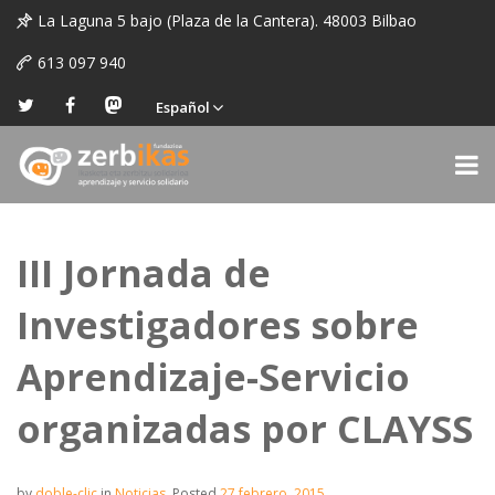
La Laguna 5 bajo (Plaza de la Cantera). 48003 Bilbao
613 097 940
Español
III Jornada de
Investigadores sobre
Aprendizaje-Servicio
organizadas por CLAYSS
by
doble-clic
in
Noticias
.
Posted
27 febrero, 2015