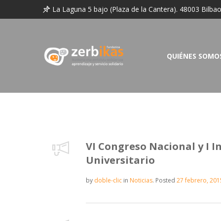
La Laguna 5 bajo (Plaza de la Cantera). 48003 Bilba
QUIÉNES SOMO
VI Congreso Nacional y I I
Universitario
by
doble-clic
in
Noticias
.
Posted
27 febrero, 201