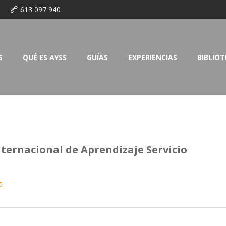
o
613 097 940
S
QUÉ ES AYSS
GUÍAS
EXPERIENCIAS
BIBLIO
nternacional de Aprendizaje Servicio
5