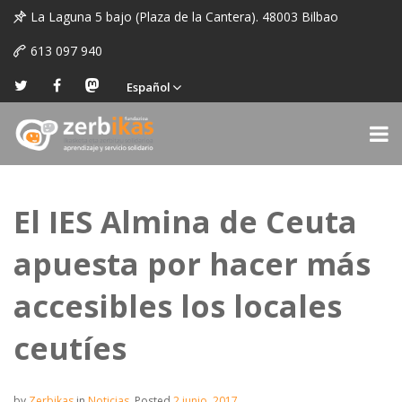
La Laguna 5 bajo (Plaza de la Cantera). 48003 Bilbao
613 097 940
Español
El IES Almina de Ceuta
apuesta por hacer más
accesibles los locales
ceutíes
by
Zerbikas
in
Noticias
.
Posted
2 junio, 2017