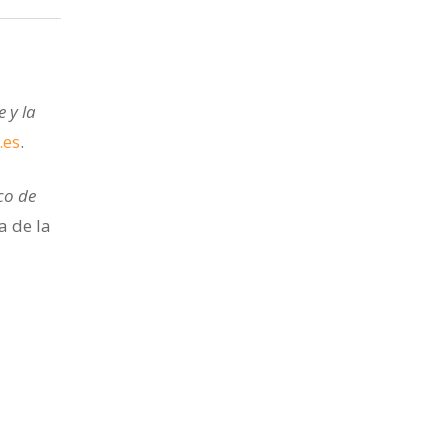
 y la
.es
.
co de
a de la