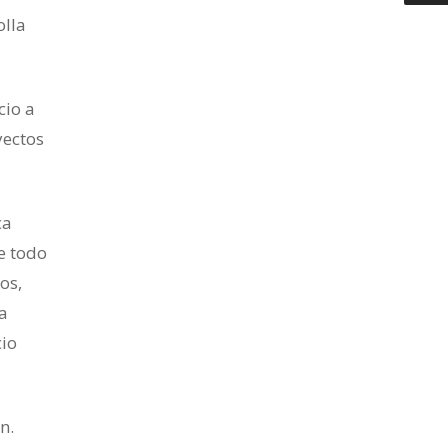
olla
cio a
yectos
ca
e todo
os,
a
cio
n.