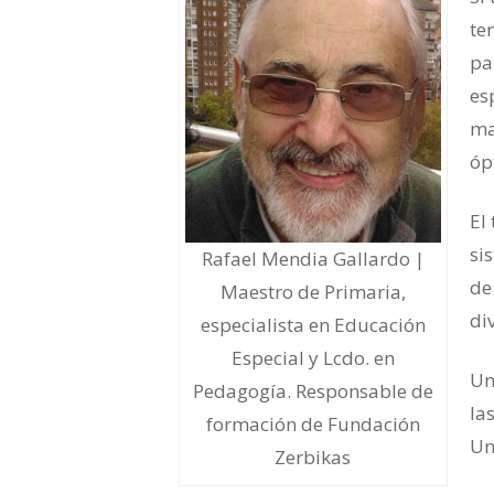
te
pa
es
ma
óp
El
si
Rafael Mendia Gallardo |
de
Maestro de Primaria,
di
especialista en Educación
Especial y Lcdo. en
Un
Pedagogía. Responsable de
la
formación de Fundación
Un
Zerbikas