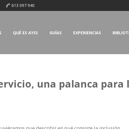
o
613 097 940
S
QUÉ ES AYSS
GUÍAS
EXPERIENCIAS
BIBLIO
ervicio, una palanca para 
 tuviéramos que describir en qué consiste la inclusión,