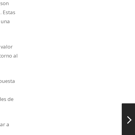
 son
. Estas
n una
 valor
torno al
opuesta
les de
ar a