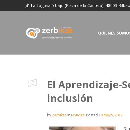
La Laguna 5 bajo (Plaza de la Cantera). 48003 Bilba
QUIÉNES SOMO
El Aprendizaje-S
inclusión
by
Zerbikas
in
Noticias
.
Posted
10 mayo, 2017
Si