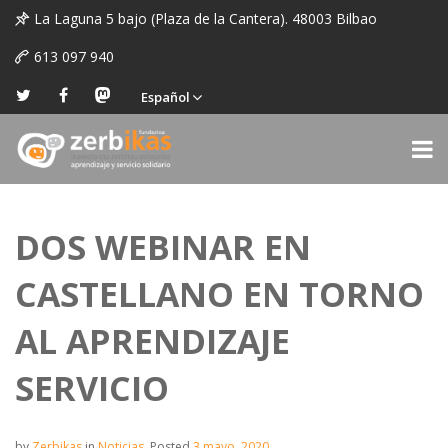
La Laguna 5 bajo (Plaza de la Cantera). 48003 Bilbao
613 097 940
Español
DOS WEBINAR EN
CASTELLANO EN TORNO
AL APRENDIZAJE
SERVICIO
by
Zerbikas
in
Noticias
.
Posted
3 mayo, 2020