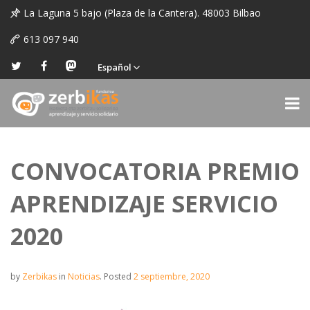
La Laguna 5 bajo (Plaza de la Cantera). 48003 Bilbao
613 097 940
Español
CONVOCATORIA PREMIO
APRENDIZAJE SERVICIO
2020
by
Zerbikas
in
Noticias
.
Posted
2 septiembre, 2020