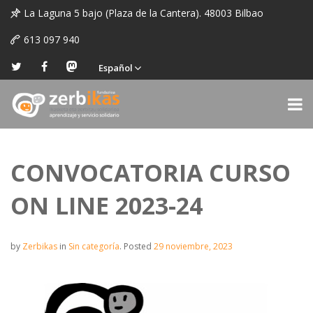
La Laguna 5 bajo (Plaza de la Cantera). 48003 Bilbao
613 097 940
Español
CONVOCATORIA CURSO
ON LINE 2023-24
by
Zerbikas
in
Sin categoría
.
Posted
29 noviembre, 2023