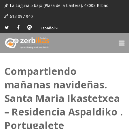
La Laguna 5 bajo (Plaza de la Cantera). 48003 Bilbao
613 097 940
Español
Compartiendo
mañanas navideñas.
Santa Maria Ikastetxea
– Residencia Aspaldiko .
Portugalete