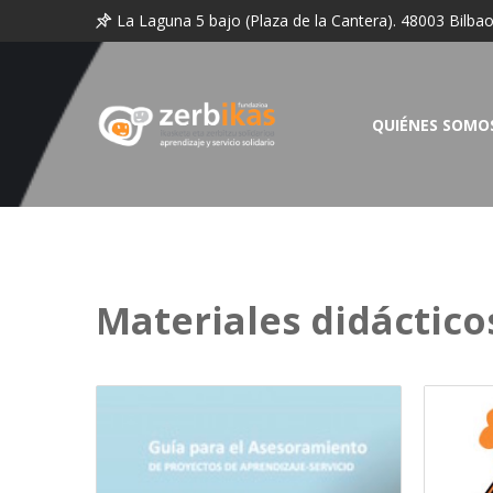
La Laguna 5 bajo (Plaza de la Cantera). 48003 Bilba
QUIÉNES SOMO
Materiales didáctico