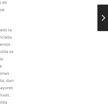
s de
que
iado la
nciada
odemos
silda es
te
e
sonas
da, dan
mayores
ludo,
ilda