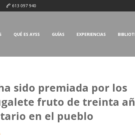
o
613 097 940
S
QUÉ ES AYSS
GUÍAS
EXPERIENCIAS
BIBLIO
ha sido premiada por los
galete fruto de treinta a
tario en el pueblo
6