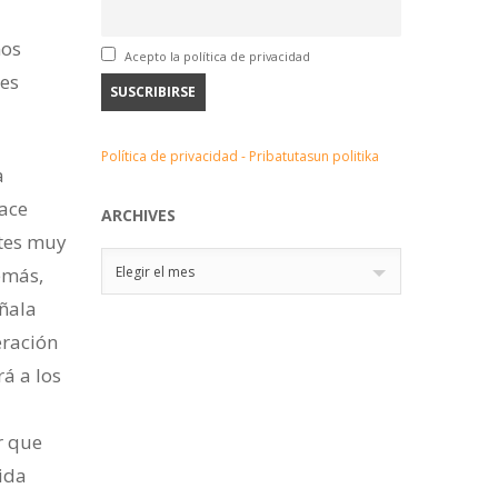
ños
Acepto la política de privacidad
res
Política de privacidad - Pribatutasun politika
a
ace
ARCHIVES
ntes muy
Archives
Elegir el mes
emás,
eñala
eración
á a los
r que
vida