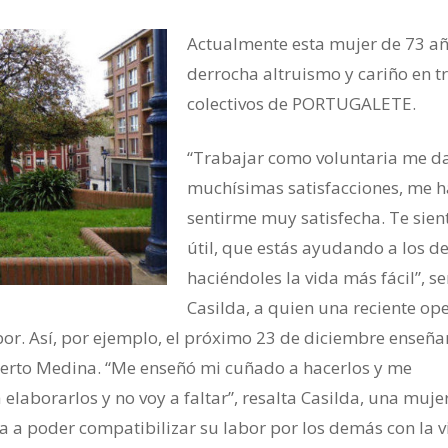
Actualmente esta mujer de 73 a
derrocha altruismo y cariño en t
colectivos de PORTUGALETE.
“Trabajar como voluntaria me d
muchísimas satisfacciones, me h
sentirme muy satisfecha. Te sie
útil, que estás ayudando a los d
haciéndoles la vida más fácil”, s
Casilda, a quien una reciente op
bor. Así, por ejemplo, el próximo 23 de diciembre enseñar
uperto Medina. “Me enseñó mi cuñado a hacerlos y me
 elaborarlos y no voy a faltar”, resalta Casilda, una muje
va a poder compatibilizar su labor por los demás con la 