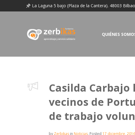
La Laguna 5 bajo (Plaza de la Cantera). 48003 Bilba
QUIÉNES SOMO
Casilda Carbajo 
vecinos de Portu
de trabajo volun
by
Zerbikas
in
Noticias
.
Posted
17 diciembre, 201