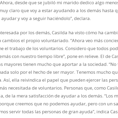
. “Ahora, desde que se jubiló mi marido dedico algo meno
 muy claro que voy a estar ayudando a los demás hasta 
ayudar y voy a seguir haciéndolo”, declara.
nteresada por los demás, Casilda ha visto cómo ha camb
 cambios el propio voluntariado. “Ahora veo más concie
ene el trabajo de los voluntarios. Considero que todos p
más con nuestro tiempo libre”, pone en relieve. El de Ca
as mayores tienen mucho que aportar a la sociedad. “No 
 nada solo por el hecho de ser mayor. Tenemos mucho qu
a. Así, ella reivindica el papel que pueden ejercer las per
ás necesitada de voluntarios. Personas que, como Casil
a, de la mera satisfacción de ayudar a los demás. “Los 
porque creemos que no podemos ayudar, pero con un sa
os servir todas las personas de gran ayuda”, indica Cas