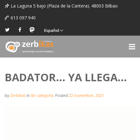
La Laguna 5 bajo (Plaza de la Cantera). 48003 Bilbao
613 097 940
Español
BADATOR… YA LLEGA…
by
Zerbikas
in
Sin categoría
.
Posted
22 noviembre, 2021