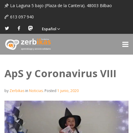
La Laguna 5 bajo (Plaza de la Cantera). 48003 Bilbao
613 097 940
Español
ApS y Coronavirus VIII
by
Zerbikas
in
Noticias
.
Posted
1 junio, 2020