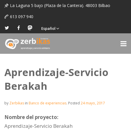
La Laguna 5 bajo (Plaza de la Cantera). 48003 Bilbao
613 097 940
Español
Aprendizaje-Servicio
Berakah
by
Zerbikas
in
Banco de experiencias
.
Posted
24 mayo, 2017
Nombre del proyecto:
Aprendizaje-Servicio Berakah