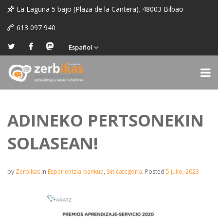
La Laguna 5 bajo (Plaza de la Cantera). 48003 Bilbao
613 097 940
Español
ADINEKO PERTSONEKIN
SOLASEAN!
by
Zerbikas
in
Esperientzia-bankua
,
Sin categoría
.
Posted
5 julio, 2023