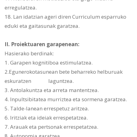
erregulatzea.
18. Lan idatzian ageri diren Curriculum esparruko
eduki eta gaitasunak garatzea.
II. Proiektuaren garapenean:
Hasierako berdinak:
1. Garapen kognitiboa estimulatzea.
2.Egunerokotasunean bete beharreko helburuak
eskuratzen laguntzea.
3. Antolakuntza eta arreta mantentzea.
4. Inpultsibitatea murriztea eta sormena garatzea.
5. Talde-lanean errespetuz aritzea.
6. Iritziak eta ideiak errespetatzea.
7. Arauak eta pertsonak errespetatzea.
8. Autonomia garatzea.