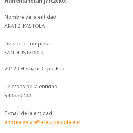
Harremanetan jartzeko:
Nombre de la entidad:
ARATZ IKASTOLA
Dirección completa:
SANDIUSTERRI 4
20120 Hernani, Gipuzkoa
Teléfono de la entidad:
943550233
E-mail de la entidad:
andrea.galan@aratzikastola.eus