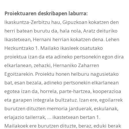
Proiektuaren deskribapen laburra:
Ikaskuntza-Zerbitzu hau, Gipuzkoan kokatzen den
herri batean burutu da, hala nola, Aratz deituriko
Ikastetxean, Hernani herrian kokatzen dena. Lehen
Hezkuntzako 1. Mailako ikasleek osatutako
proiektua izan da eta adineko pertsonekin egon dira
elkarlanean, zehazki, Hernaniko Zaharren
Egoitzarekin. Proiektu honen helburu nagusietako
bat, esan bezala, adineko pertsonekin elkarlanean
egotea izan da, horrela, parte-hartzea, kooperazioa
eta garapen integrala bultzatuz. Izan ere, egoilarrek
burutzen dituzten memoria jarduerak, eskulanak,
erlajazio tailerrak, … ikastetxean bertan 1.
Mailakoek ere burutzen dituzte, beraz, eduki berak