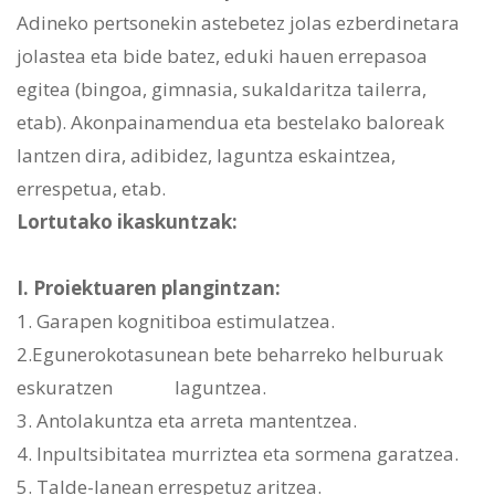
Adineko pertsonekin astebetez jolas ezberdinetara
jolastea eta bide batez, eduki hauen errepasoa
egitea (bingoa, gimnasia, sukaldaritza tailerra,
etab). Akonpainamendua eta bestelako baloreak
lantzen dira, adibidez, laguntza eskaintzea,
errespetua, etab.
Lortutako ikaskuntzak:
I. Proiektuaren plangintzan:
1. Garapen kognitiboa estimulatzea.
2.Egunerokotasunean bete beharreko helburuak
eskuratzen laguntzea.
3. Antolakuntza eta arreta mantentzea.
4. Inpultsibitatea murriztea eta sormena garatzea.
5. Talde-lanean errespetuz aritzea.