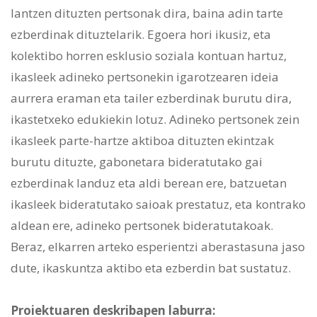
lantzen dituzten pertsonak dira, baina adin tarte
ezberdinak dituztelarik. Egoera hori ikusiz, eta
kolektibo horren esklusio soziala kontuan hartuz,
ikasleek adineko pertsonekin igarotzearen ideia
aurrera eraman eta tailer ezberdinak burutu dira,
ikastetxeko edukiekin lotuz. Adineko pertsonek zein
ikasleek parte-hartze aktiboa dituzten ekintzak
burutu dituzte, gabonetara bideratutako gai
ezberdinak landuz eta aldi berean ere, batzuetan
ikasleek bideratutako saioak prestatuz, eta kontrako
aldean ere, adineko pertsonek bideratutakoak.
Beraz, elkarren arteko esperientzi aberastasuna jaso
dute, ikaskuntza aktibo eta ezberdin bat sustatuz.
Proiektuaren deskribapen laburra: