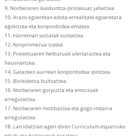
9. Norberaren ikaskuntza-prozesuaz jabetzea.
10. Arazo egoeretan edota errealitate egoeretara
egokitzea eta konponbidea ematea.
11. Harreman sozialak sustatzea.
12. Konpromezua izatea.
13. Proiektuaren helburuak ulertaraztea eta
hausnartzea.
14. Gatazken aurrean konponbidea ipintzea.
15. Bizikidetza bultzatzea.
16. Norberaren gorputza eta emozioak
erregulatzea.
17. Norberaren motibazioa eta gogo-indarra
erregulatzea.
18. Lan idatzian ageri diren Curriculum esparruko
eduki eta gaitasunak garatzea.