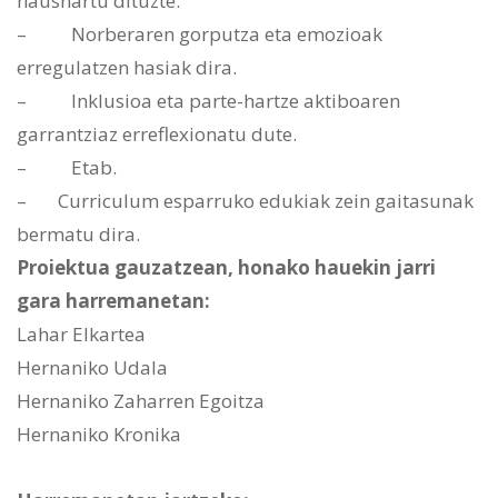
hausnartu dituzte.
– Norberaren gorputza eta emozioak
erregulatzen hasiak dira.
– Inklusioa eta parte-hartze aktiboaren
garrantziaz erreflexionatu dute.
– Etab.
– Curriculum esparruko edukiak zein gaitasunak
bermatu dira.
Proiektua gauzatzean, honako hauekin jarri
gara harremanetan:
Lahar Elkartea
Hernaniko Udala
Hernaniko Zaharren Egoitza
Hernaniko Kronika