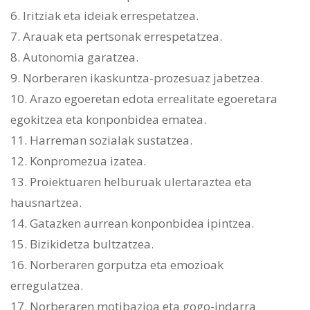
6. Iritziak eta ideiak errespetatzea.
7. Arauak eta pertsonak errespetatzea.
8. Autonomia garatzea.
9. Norberaren ikaskuntza-prozesuaz jabetzea.
10. Arazo egoeretan edota errealitate egoeretara
egokitzea eta konponbidea ematea.
11. Harreman sozialak sustatzea.
12. Konpromezua izatea.
13. Proiektuaren helburuak ulertaraztea eta
hausnartzea.
14. Gatazken aurrean konponbidea ipintzea.
15. Bizikidetza bultzatzea.
16. Norberaren gorputza eta emozioak
erregulatzea.
17. Norberaren motibazioa eta gogo-indarra