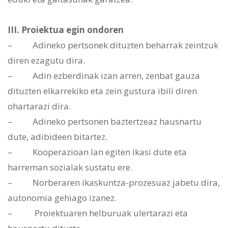
III. Proiektua egin ondoren
– Adineko pertsonek dituzten beharrak zeintzuk
diren ezagutu dira.
– Adin ezberdinak izan arren, zenbat gauza
dituzten elkarrekiko eta zein gustura ibili diren
ohartarazi dira.
– Adineko pertsonen baztertzeaz hausnartu
dute, adibideen bitartez.
– Kooperazioan lan egiten ikasi dute eta
harreman sozialak sustatu ere.
– Norberaren ikaskuntza-prozesuaz jabetu dira,
autonomia gehiago izanez.
– Proiektuaren helburuak ulertarazi eta