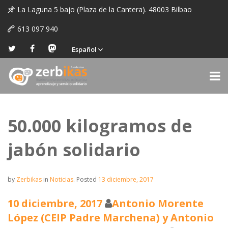
La Laguna 5 bajo (Plaza de la Cantera). 48003 Bilbao
613 097 940
Español
50.000 kilogramos de
jabón solidario
by
Zerbikas
in
Noticias
.
Posted
13 diciembre, 2017
10 diciembre, 2017
Antonio Morente
López (CEIP Padre Marchena) y Antonio