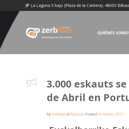
La Laguna 5 bajo (Plaza de la Cantera). 48003 Bilba
QUIÉNES SOMO
3.000 eskauts se
de Abril en Port
by
Zerbikas
in
Noticias
.
Posted
31 marzo, 2017