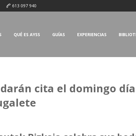
o
613 097 940
S
QUÉ ES AYSS
GUÍAS
EXPERIENCIAS
BIBLIO
 darán cita el domingo día
ugalete