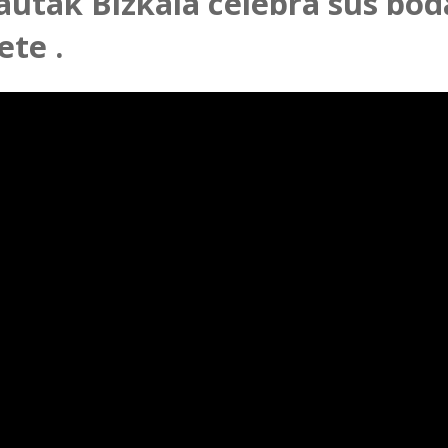
utak Bizkaia celebra sus bod
ete .