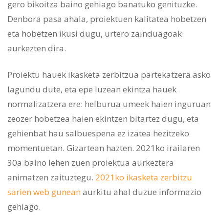
gero bikoitza baino gehiago banatuko genituzke.
Denbora pasa ahala, proiektuen kalitatea hobetzen
eta hobetzen ikusi dugu, urtero zainduagoak
aurkezten dira.
Proiektu hauek ikasketa zerbitzua partekatzera asko
lagundu dute, eta epe luzean ekintza hauek
normalizatzera ere: helburua umeek haien inguruan
zeozer hobetzea haien ekintzen bitartez dugu, eta
gehienbat hau salbuespena ez izatea hezitzeko
momentuetan. Gizartean hazten. 2021ko irailaren
30a baino lehen zuen proiektua aurkeztera
animatzen zaituztegu.
2021ko ikasketa zerbitzu
sarien web gunean
aurkitu ahal duzue informazio
gehiago.