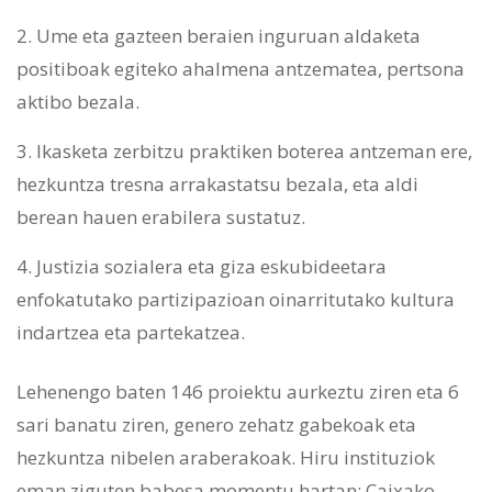
Ume eta gazteen beraien inguruan aldaketa
positiboak egiteko ahalmena antzematea, pertsona
aktibo bezala.
Ikasketa zerbitzu praktiken boterea antzeman ere,
hezkuntza tresna arrakastatsu bezala, eta aldi
berean hauen erabilera sustatuz.
Justizia sozialera eta giza eskubideetara
enfokatutako partizipazioan oinarritutako kultura
indartzea eta partekatzea.
Lehenengo baten 146 proiektu aurkeztu ziren eta 6
sari banatu ziren, genero zehatz gabekoak eta
hezkuntza nibelen araberakoak. Hiru instituziok
eman ziguten babesa momentu hartan: Caixako