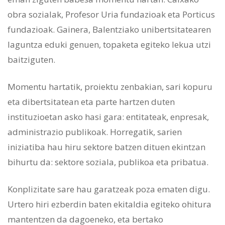
obra sozialak, Profesor Uria fundazioak eta Porticus
fundazioak. Gainera, Balentziako unibertsitatearen
laguntza eduki genuen, topaketa egiteko lekua utzi
baitziguten.
Momentu hartatik, proiektu zenbakian, sari kopuru
eta dibertsitatean eta parte hartzen duten
instituzioetan asko hasi gara: entitateak, enpresak,
administrazio publikoak. Horregatik, sarien
iniziatiba hau hiru sektore batzen dituen ekintzan
bihurtu da: sektore soziala, publikoa eta pribatua.
Konplizitate sare hau garatzeak poza ematen digu.
Urtero hiri ezberdin baten ekitaldia egiteko ohitura
mantentzen da dagoeneko, eta bertako