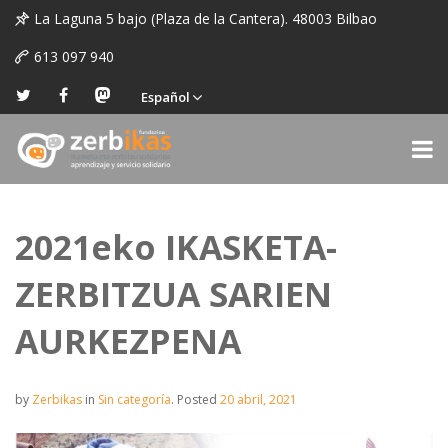
La Laguna 5 bajo (Plaza de la Cantera). 48003 Bilbao
613 097 940
Español
2021eko IKASKETA-
ZERBITZUA SARIEN
AURKEZPENA
by
Zerbikas
in
Sin categoría
.
Posted
20 abril, 2021