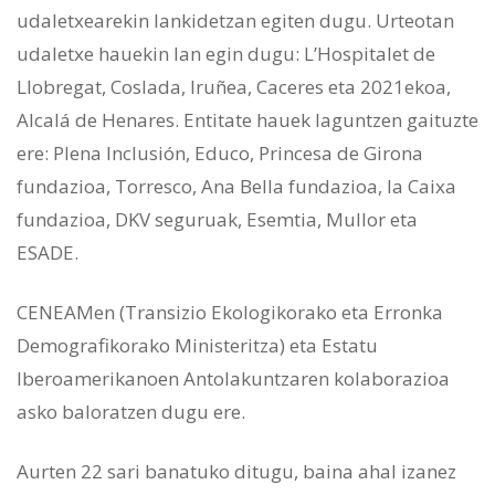
udaletxearekin lankidetzan egiten dugu. Urteotan
udaletxe hauekin lan egin dugu: L’Hospitalet de
Llobregat, Coslada, Iruñea, Caceres eta 2021ekoa,
Alcalá de Henares. Entitate hauek laguntzen gaituzte
ere: Plena Inclusión, Educo, Princesa de Girona
fundazioa, Torresco, Ana Bella fundazioa, la Caixa
fundazioa, DKV seguruak, Esemtia, Mullor eta
ESADE.
CENEAMen (Transizio Ekologikorako eta Erronka
Demografikorako Ministeritza) eta Estatu
Iberoamerikanoen Antolakuntzaren kolaborazioa
asko baloratzen dugu ere.
Aurten 22 sari banatuko ditugu, baina ahal izanez