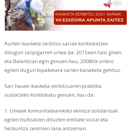
Aurten ikasketa zerbitzu sariak konbokatzen
ditugun zazpigarren urtea da. 2015ean hasi ginen,
eta Balentzian egin genuen hau, 2008tik urtero
egiten dugun topaketara sarien banaketa gehituz.
Sari hauek ikasketa zerbitzuaren praktika
sustatzeko konbokatu genuen, hau da:
Umeak komunitatearekiko ekintza solidarioak
egiten bultzatzen dituzten entitate sozial eta
hezkuntza zentroen lana antzeman.