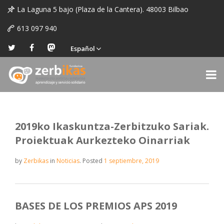
La Laguna 5 bajo (Plaza de la Cantera). 48003 Bilbao
613 097 940
Español
2019ko Ikaskuntza-Zerbitzuko Sariak.
Proiektuak Aurkezteko Oinarriak
by
Zerbikas
in
Noticias
.
Posted
1 septiembre, 2019
BASES DE LOS PREMIOS APS 2019