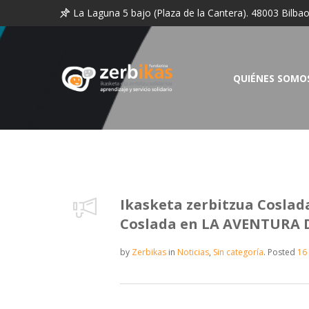
La Laguna 5 bajo (Plaza de la Cantera). 48003 Bilba
QUIÉNES SOMO
Ikasketa zerbitzua Coslada
Coslada en LA AVENTURA 
by
Zerbikas
in
Noticias
,
Sin categoría
.
Posted
16