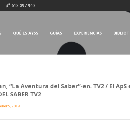
o
613 097 940
S
QUÉ ES AYSS
GUÍAS
EXPERIENCIAS
BIBLIO
n, “La Aventura del Saber”-en. TV2 / El ApS 
DEL SABER TV2
 enero, 2019