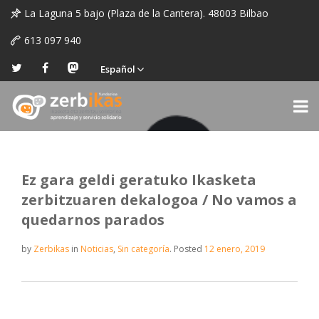
La Laguna 5 bajo (Plaza de la Cantera). 48003 Bilbao
613 097 940
Español
Ez gara geldi geratuko Ikasketa
zerbitzuaren dekalogoa / No vamos a
quedarnos parados
by
Zerbikas
in
Noticias
,
Sin categoría
.
Posted
12 enero, 2019