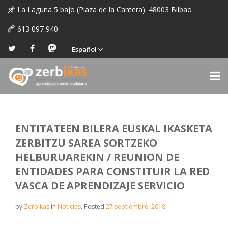
La Laguna 5 bajo (Plaza de la Cantera). 48003 Bilbao
613 097 940
Español
ENTITATEEN BILERA EUSKAL IKASKETA
ZERBITZU SAREA SORTZEKO
HELBURUAREKIN / REUNION DE
ENTIDADES PARA CONSTITUIR LA RED
VASCA DE APRENDIZAJE SERVICIO
by
Zerbikas
in
Noticias
.
Posted
27 septiembre, 2018