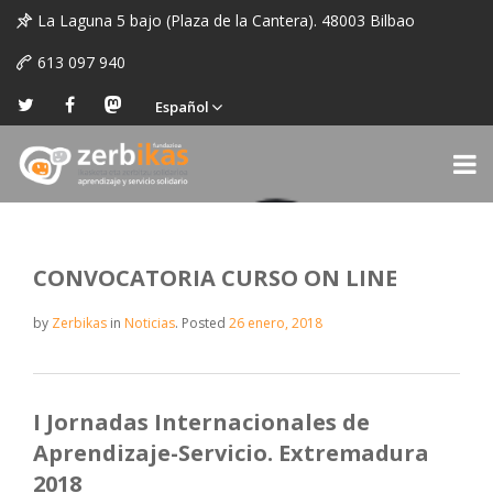
La Laguna 5 bajo (Plaza de la Cantera). 48003 Bilbao
613 097 940
Español
CONVOCATORIA CURSO ON LINE
by
Zerbikas
in
Noticias
.
Posted
26 enero, 2018
I Jornadas Internacionales de
Aprendizaje-Servicio. Extremadura
2018