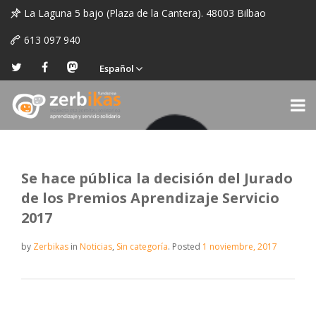
La Laguna 5 bajo (Plaza de la Cantera). 48003 Bilbao
613 097 940
Español
Se hace pública la decisión del Jurado
de los Premios Aprendizaje Servicio
2017
by
Zerbikas
in
Noticias
,
Sin categoría
.
Posted
1 noviembre, 2017