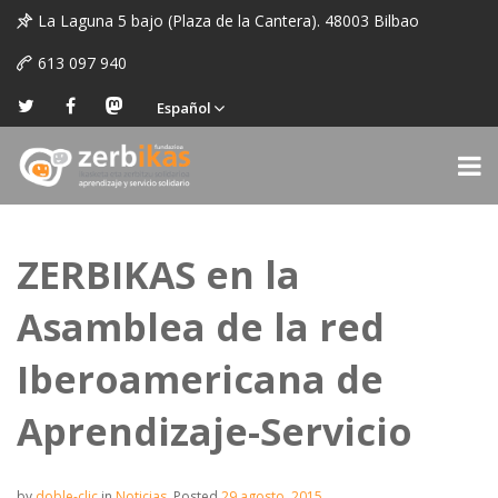
La Laguna 5 bajo (Plaza de la Cantera). 48003 Bilbao
613 097 940
Español
ZERBIKAS en la
Asamblea de la red
Iberoamericana de
Aprendizaje-Servicio
by
doble-clic
in
Noticias
.
Posted
29 agosto, 2015