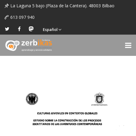
La Laguna 5 bajo (Plaza de la Cantera). 48003 Bilbao
613 097 940
Español