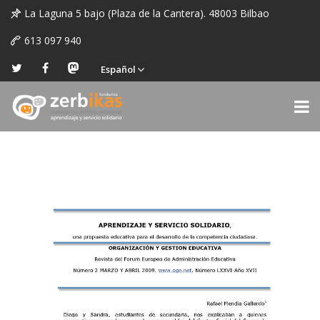
La Laguna 5 bajo (Plaza de la Cantera). 48003 Bilbao
613 097 940
Español