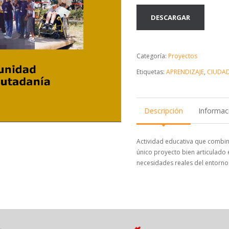
DESCARGAR
Categoría:
Proyectos
Etiquetas:
APRENDIZAJE
,
CIUDA
Descripción
Informaci
Actividad educativa que combin
único proyecto bien articulado 
necesidades reales del entorno 