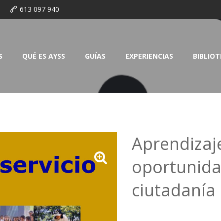
o
613 097 940
S
QUÉ ES AYSS
GUÍAS
EXPERIENCIAS
BIBLIO
Aprendizaj
oportunida
ciutadanía